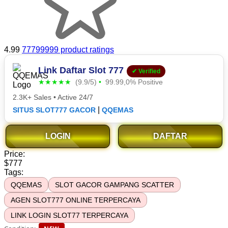
4.99
77799999 product ratings
Link Daftar Slot 777
✔ Verified
★★★★★
(9.9/5)
•
99.99,0% Positive
2.3K+ Sales
•
Active 24/7
|
SITUS SLOT777 GACOR
QQEMAS
LOGIN
DAFTAR
Price:
$777
Tags:
QQEMAS
SLOT GACOR GAMPANG SCATTER
AGEN SLOT777 ONLINE TERPERCAYA
LINK LOGIN SLOT77 TERPERCAYA