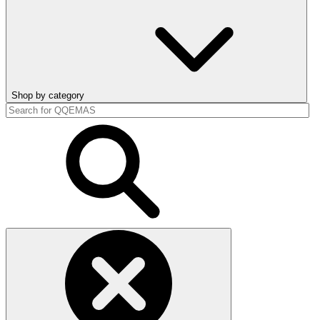
Shop by category