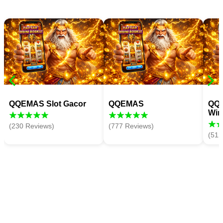
QQEMAS Slot Gacor
QQEMAS
QQE
Win
(230 Reviews)
(777 Reviews)
(512