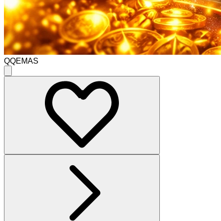
QQEMAS