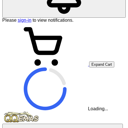
Please
sign-in
to view notifications.
Expand Cart
Loading...