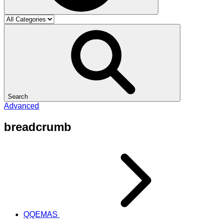
Search
Advanced
breadcrumb
QQEMAS