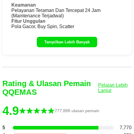
Keamanan
Pelayanan Teraman Dan Tercepat 24 Jam
(Maintenance Terjadwal)
Fitur Unggulan
Pola Gacor, Buy Spin, Scatter
Tampilkan Lebih Banyak
Rating & Ulasan Pemain
Pelajari Lebih
QQEMAS
Lanjut
4.9
777,888 ulasan pemain
5
7,770