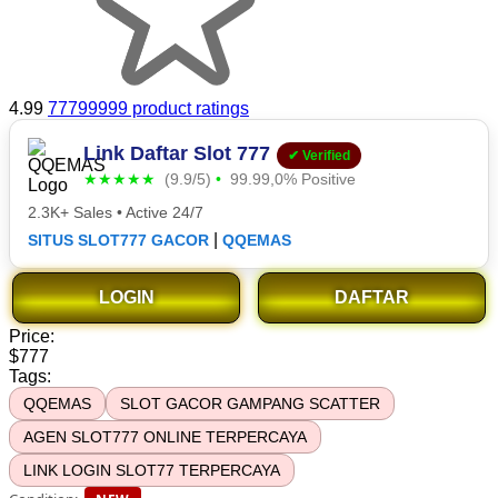
4.99
77799999 product ratings
Link Daftar Slot 777
✔ Verified
★★★★★
(9.9/5)
•
99.99,0% Positive
2.3K+ Sales
•
Active 24/7
|
SITUS SLOT777 GACOR
QQEMAS
LOGIN
DAFTAR
Price:
$777
Tags:
QQEMAS
SLOT GACOR GAMPANG SCATTER
AGEN SLOT777 ONLINE TERPERCAYA
LINK LOGIN SLOT77 TERPERCAYA