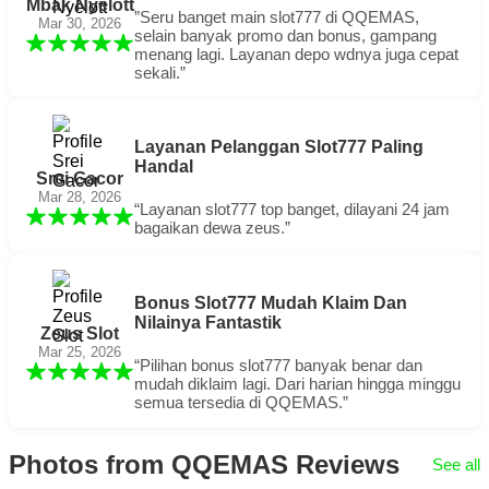
Mbak Nyelott
”Seru banget main slot777 di QQEMAS,
Mar 30, 2026
selain banyak promo dan bonus, gampang
menang lagi. Layanan depo wdnya juga cepat
sekali.”
Layanan Pelanggan Slot777 Paling
Handal
Srei Gacor
Mar 28, 2026
“Layanan slot777 top banget, dilayani 24 jam
bagaikan dewa zeus.”
Bonus Slot777 Mudah Klaim Dan
Nilainya Fantastik
Zeus Slot
Mar 25, 2026
“Pilihan bonus slot777 banyak benar dan
mudah diklaim lagi. Dari harian hingga minggu
semua tersedia di QQEMAS.”
Photos from QQEMAS Reviews
See all