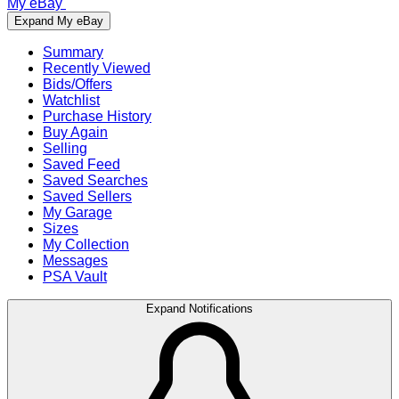
My eBay
Expand My eBay
Summary
Recently Viewed
Bids/Offers
Watchlist
Purchase History
Buy Again
Selling
Saved Feed
Saved Searches
Saved Sellers
My Garage
Sizes
My Collection
Messages
PSA Vault
Expand Notifications