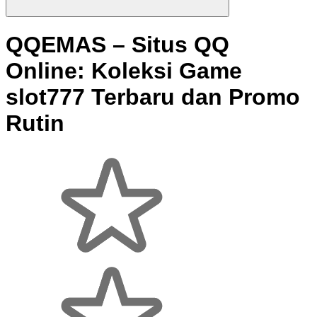
QQEMAS – Situs QQ
Online: Koleksi Game
slot777 Terbaru dan Promo
Rutin