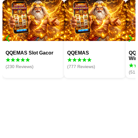
QQEMAS Slot Gacor
QQEMAS
QQE
Win
(230 Reviews)
(777 Reviews)
(512