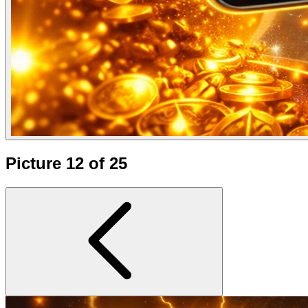
Picture 12 of 25