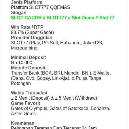
Jenis Platform
Platfrom SLOT777 QQEMAS
Slogan
SLOT GACOR # SLOT777 # Slot Demo # Slot 77
Win Rate / RTP
98.7% (Super Gacor)
Provider Unggulan
SLOT777Play, PG Soft, Habanero, Joker123,
Microgaming
Minimal Deposit
Rp 10.000,-
Metode Deposit
Transfer Bank (BCA, BRI, Mandiri, BNI), E-Wallet
(Dana, Ovo, Gopay, LinkAja), & Pulsa Tanpa
Potongan
Waktu Transaksi
± 2 Menit (Deposit) & ± 5 Menit (Withdraw)
Game Favorit
Gates of Olympus, Gates of Gatotkaca, Bonanza,
Aztec Gems
Keamanan
Pelayanan Teraman Dan Tercepat 24 Jam