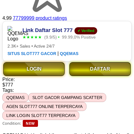
4.99
77799999 product ratings
Link Daftar Slot 777
✔ Verified
★★★★★
(9.9/5)
•
99.99,0% Positive
2.3K+ Sales
•
Active 24/7
|
SITUS SLOT777 GACOR
QQEMAS
LOGIN
DAFTAR
Price:
$777
Tags:
QQEMAS
SLOT GACOR GAMPANG SCATTER
AGEN SLOT777 ONLINE TERPERCAYA
LINK LOGIN SLOT77 TERPERCAYA
Condition:
NEW