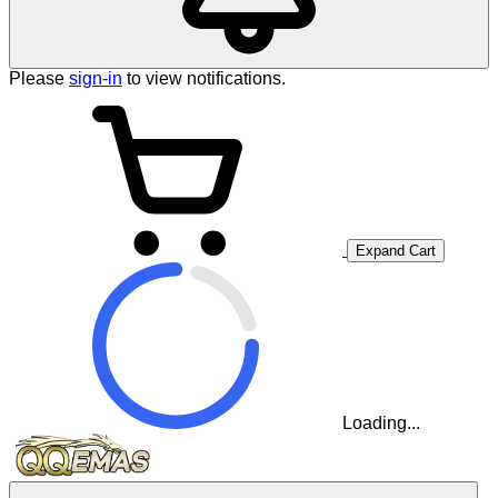
Please
sign-in
to view notifications.
Expand Cart
Loading...