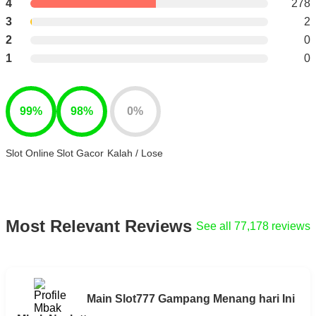
4
278
3
2
2
0
1
0
99%
98%
0%
Slot Online
Slot Gacor
Kalah / Lose
Most Relevant Reviews
See all 77,178 reviews
Main Slot777 Gampang Menang hari Ini