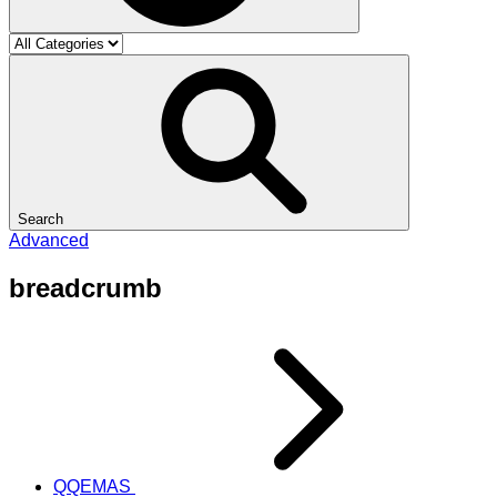
Search
Advanced
breadcrumb
QQEMAS