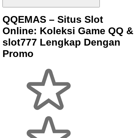
QQEMAS – Situs Slot
Online: Koleksi Game QQ &
slot777 Lengkap Dengan
Promo