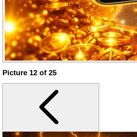
Picture 12 of 25