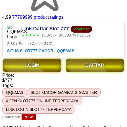
4.99
77799999 product ratings
Link Daftar Slot 777
✔ Verified
★★★★★
(9.9/5)
•
99.99,0% Positive
2.3K+ Sales
•
Active 24/7
|
SITUS SLOT777 GACOR
QQEMAS
LOGIN
DAFTAR
Price:
$777
Tags:
QQEMAS
SLOT GACOR GAMPANG SCATTER
AGEN SLOT777 ONLINE TERPERCAYA
LINK LOGIN SLOT77 TERPERCAYA
Condition:
NEW