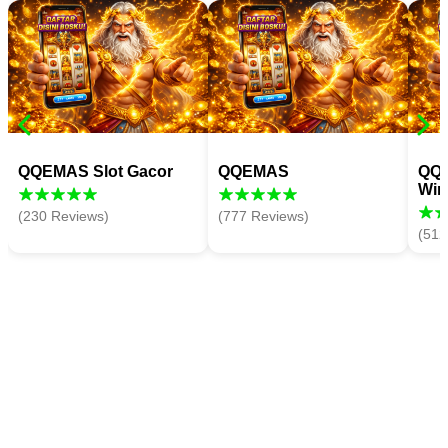
QQEMAS Slot Gacor
QQEMAS
QQE
Win
(230 Reviews)
(777 Reviews)
(512