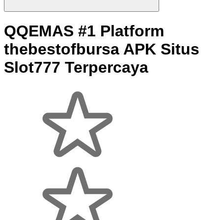
QQEMAS #1 Platform
thebestofbursa APK Situs
Slot777 Terpercaya