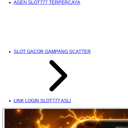
AGEN SLOT777 TERPERCAYA
SLOT GACOR GAMPANG SCATTER
LINK LOGIN SLOT777 ASLI