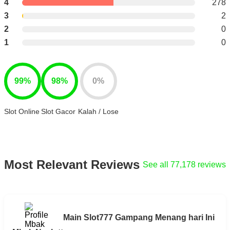
4
278
3
2
2
0
1
0
99%
98%
0%
Slot Online
Slot Gacor
Kalah / Lose
Most Relevant Reviews
See all 77,178 reviews
Main Slot777 Gampang Menang hari Ini