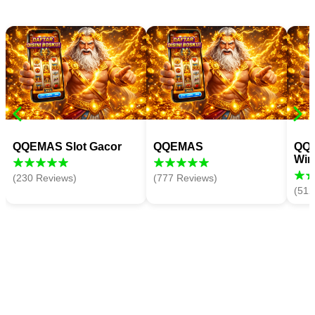
QQEMAS Slot Gacor
QQEMAS
QQE
Win
(230 Reviews)
(777 Reviews)
(512