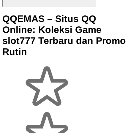
QQEMAS – Situs QQ
Online: Koleksi Game
slot777 Terbaru dan Promo
Rutin