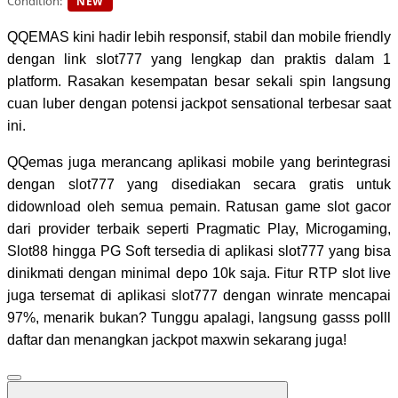
Condition:
NEW
QQEMAS kini hadir lebih responsif, stabil dan mobile friendly
dengan link slot777 yang lengkap dan praktis dalam 1
platform. Rasakan kesempatan besar sekali spin langsung
cuan luber dengan potensi jackpot sensational terbesar saat
ini.
QQemas juga merancang aplikasi mobile yang berintegrasi
dengan slot777 yang disediakan secara gratis untuk
didownload oleh semua pemain. Ratusan game slot gacor
dari provider terbaik seperti Pragmatic Play, Microgaming,
Slot88 hingga PG Soft tersedia di aplikasi slot777 yang bisa
dinikmati dengan minimal depo 10k saja. Fitur RTP slot live
juga tersemat di aplikasi slot777 dengan winrate mencapai
97%, menarik bukan? Tunggu apalagi, langsung gasss polll
daftar dan menangkan jackpot maxwin sekarang juga!