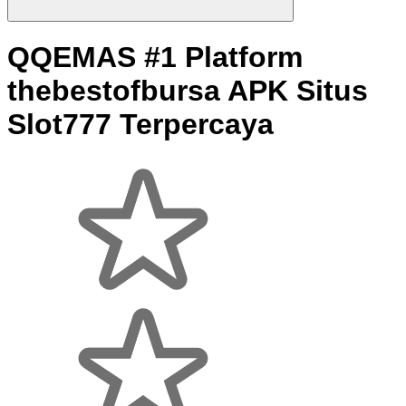
QQEMAS #1 Platform
thebestofbursa APK Situs
Slot777 Terpercaya