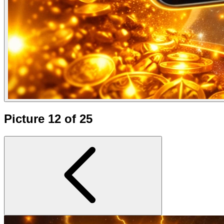
Picture 12 of 25