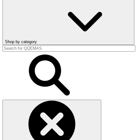
Shop by category