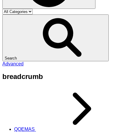
Search
Advanced
breadcrumb
QQEMAS