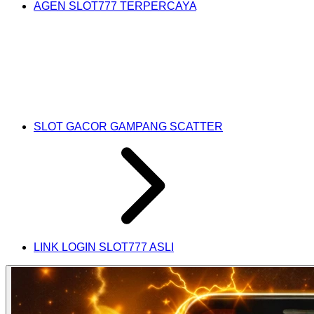
AGEN SLOT777 TERPERCAYA
SLOT GACOR GAMPANG SCATTER
LINK LOGIN SLOT777 ASLI