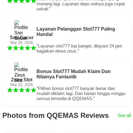
menang lagi. Layanan depo wdnya juga cepat
sekali.”
Layanan Pelanggan Slot777 Paling
Handal
Srei Gacor
Mar 28, 2026
“Layanan slot777 top banget, dilayani 24 jam
bagaikan dewa zeus.”
Bonus Slot777 Mudah Klaim Dan
Nilainya Fantastik
Zeus Slot
Mar 25, 2026
“Pilihan bonus slot777 banyak benar dan
mudah diklaim lagi. Dari harian hingga minggu
semua tersedia di QQEMAS.”
Photos from QQEMAS Reviews
See all