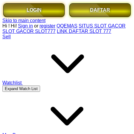
LOGIN
DAFTAR
Skip to main content
Hi
!
Hi!
Sign in
or
register
QQEMAS
SITUS SLOT GACOR
SLOT GACOR SLOT777
LINK DAFTAR SLOT 777
Sell
Watchlist
Expand Watch List