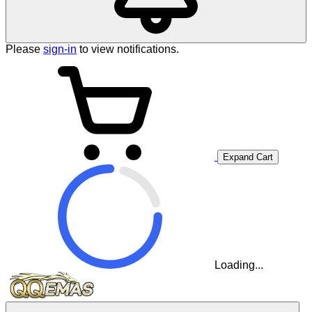
Please
sign-in
to view notifications.
Expand Cart
Loading...