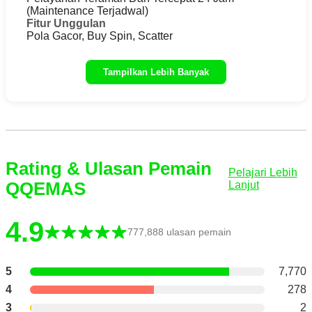
(Maintenance Terjadwal)
Fitur Unggulan
Pola Gacor, Buy Spin, Scatter
Tampilkan Lebih Banyak
Rating & Ulasan Pemain
Pelajari Lebih
QQEMAS
Lanjut
4.9
777,888 ulasan pemain
5
7,770
4
278
3
2