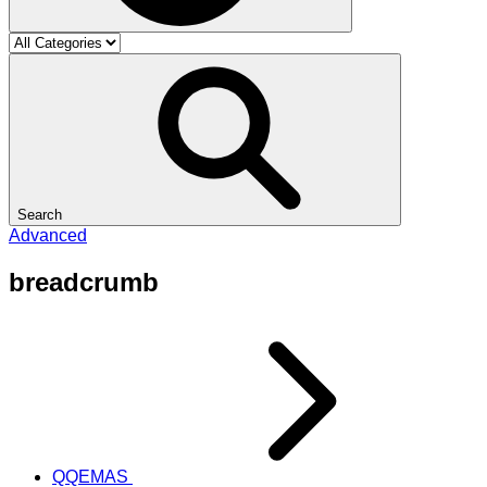
Search
Advanced
breadcrumb
QQEMAS