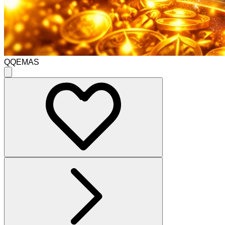
QQEMAS