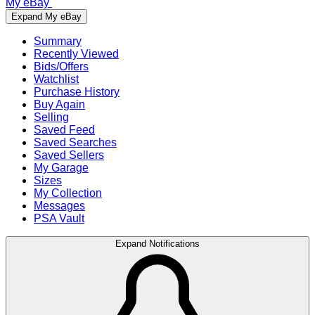
My eBay
Expand My eBay
Summary
Recently Viewed
Bids/Offers
Watchlist
Purchase History
Buy Again
Selling
Saved Feed
Saved Searches
Saved Sellers
My Garage
Sizes
My Collection
Messages
PSA Vault
Expand Notifications