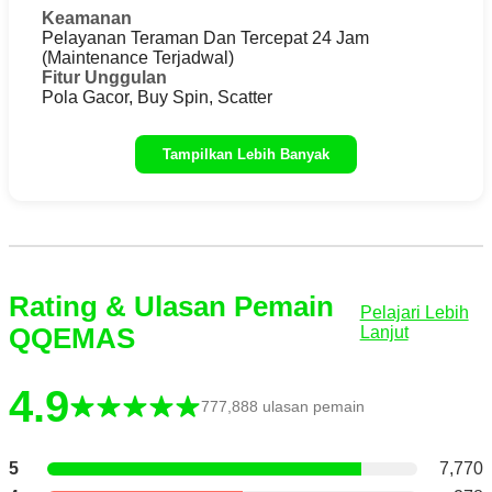
Keamanan
Pelayanan Teraman Dan Tercepat 24 Jam
(Maintenance Terjadwal)
Fitur Unggulan
Pola Gacor, Buy Spin, Scatter
Tampilkan Lebih Banyak
Rating & Ulasan Pemain
Pelajari Lebih
QQEMAS
Lanjut
4.9
777,888 ulasan pemain
5
7,770