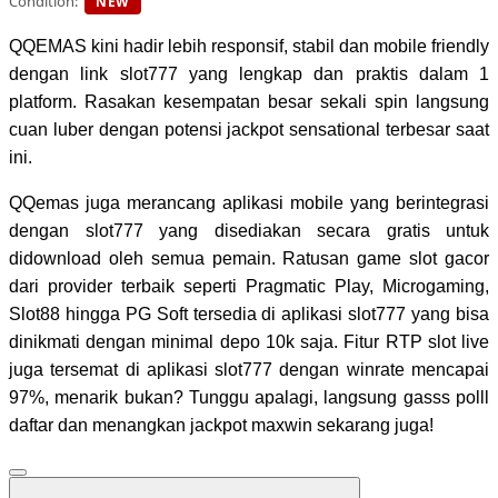
Condition:
NEW
QQEMAS kini hadir lebih responsif, stabil dan mobile friendly
dengan link slot777 yang lengkap dan praktis dalam 1
platform. Rasakan kesempatan besar sekali spin langsung
cuan luber dengan potensi jackpot sensational terbesar saat
ini.
QQemas juga merancang aplikasi mobile yang berintegrasi
dengan slot777 yang disediakan secara gratis untuk
didownload oleh semua pemain. Ratusan game slot gacor
dari provider terbaik seperti Pragmatic Play, Microgaming,
Slot88 hingga PG Soft tersedia di aplikasi slot777 yang bisa
dinikmati dengan minimal depo 10k saja. Fitur RTP slot live
juga tersemat di aplikasi slot777 dengan winrate mencapai
97%, menarik bukan? Tunggu apalagi, langsung gasss polll
daftar dan menangkan jackpot maxwin sekarang juga!