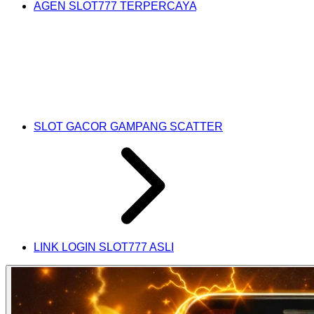
AGEN SLOT777 TERPERCAYA
SLOT GACOR GAMPANG SCATTER
LINK LOGIN SLOT777 ASLI