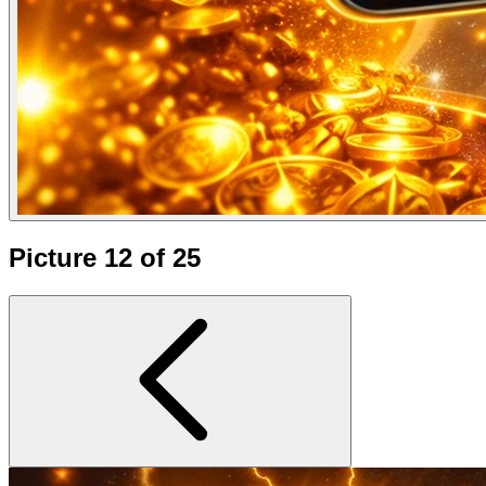
Picture 12 of 25