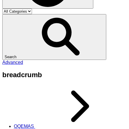
Search
Advanced
breadcrumb
QQEMAS