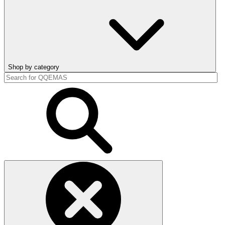
Shop by category