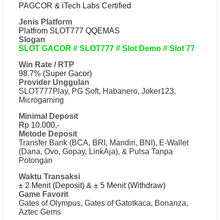
PAGCOR & iTech Labs Certified
Jenis Platform
Platfrom SLOT777 QQEMAS
Slogan
SLOT GACOR # SLOT777 # Slot Demo # Slot 77
Win Rate / RTP
98.7% (Super Gacor)
Provider Unggulan
SLOT777Play, PG Soft, Habanero, Joker123,
Microgaming
Minimal Deposit
Rp 10.000,-
Metode Deposit
Transfer Bank (BCA, BRI, Mandiri, BNI), E-Wallet
(Dana, Ovo, Gopay, LinkAja), & Pulsa Tanpa
Potongan
Waktu Transaksi
± 2 Menit (Deposit) & ± 5 Menit (Withdraw)
Game Favorit
Gates of Olympus, Gates of Gatotkaca, Bonanza,
Aztec Gems