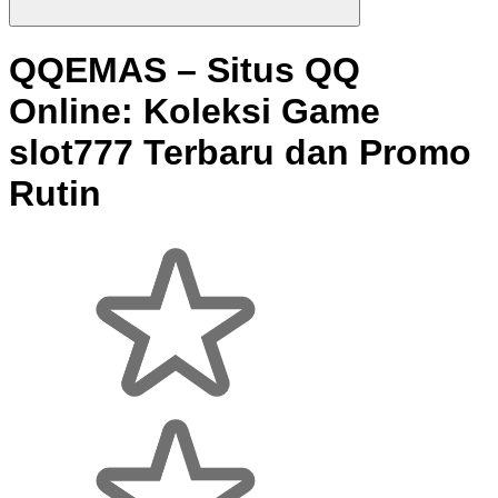
QQEMAS – Situs QQ
Online: Koleksi Game
slot777 Terbaru dan Promo
Rutin