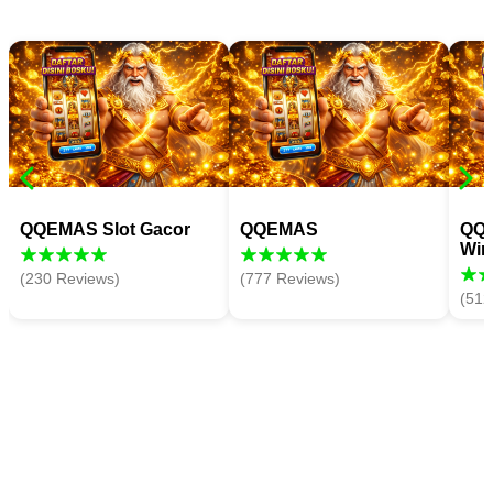
QQEMAS Slot Gacor
QQEMAS
QQE
Win
(230 Reviews)
(777 Reviews)
(512