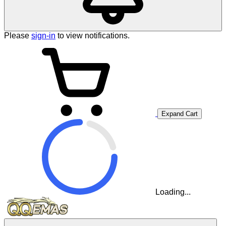
Please
sign-in
to view notifications.
Expand Cart
Loading...