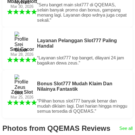
Mbak Nyelott
”Seru banget main slot777 di QQEMAS,
Mar 30, 2026
selain banyak promo dan bonus, gampang
menang lagi. Layanan depo wdnya juga cepat
sekali.”
Layanan Pelanggan Slot777 Paling
Handal
Srei Gacor
Mar 28, 2026
“Layanan slot777 top banget, dilayani 24 jam
bagaikan dewa zeus.”
Bonus Slot777 Mudah Klaim Dan
Nilainya Fantastik
Zeus Slot
Mar 25, 2026
“Pilihan bonus slot777 banyak benar dan
mudah diklaim lagi. Dari harian hingga minggu
semua tersedia di QQEMAS.”
Photos from QQEMAS Reviews
See all