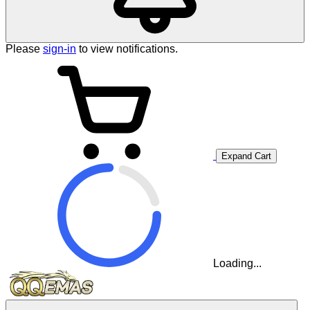
Please
sign-in
to view notifications.
Expand Cart
Loading...