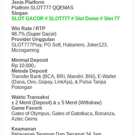
Jenis Platform
Platfrom SLOT777 QQEMAS
Slogan
SLOT GACOR # SLOT777 # Slot Demo # Slot 77
Win Rate / RTP
98.7% (Super Gacor)
Provider Unggulan
SLOT777Play, PG Soft, Habanero, Joker123,
Microgaming
Minimal Deposit
Rp 10.000,-
Metode Deposit
Transfer Bank (BCA, BRI, Mandiri, BNI), E-Wallet
(Dana, Ovo, Gopay, LinkAja), & Pulsa Tanpa
Potongan
Waktu Transaksi
± 2 Menit (Deposit) & ± 5 Menit (Withdraw)
Game Favorit
Gates of Olympus, Gates of Gatotkaca, Bonanza,
Aztec Gems
Keamanan
Pelayanan Teraman Dan Tercepat 24 Jam