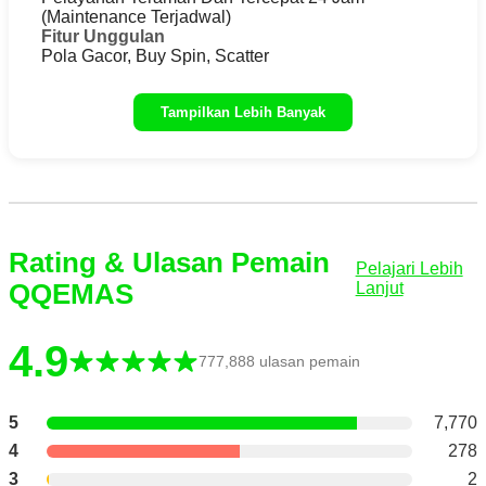
(Maintenance Terjadwal)
Fitur Unggulan
Pola Gacor, Buy Spin, Scatter
Tampilkan Lebih Banyak
Rating & Ulasan Pemain
Pelajari Lebih
QQEMAS
Lanjut
4.9
777,888 ulasan pemain
5
7,770
4
278
3
2