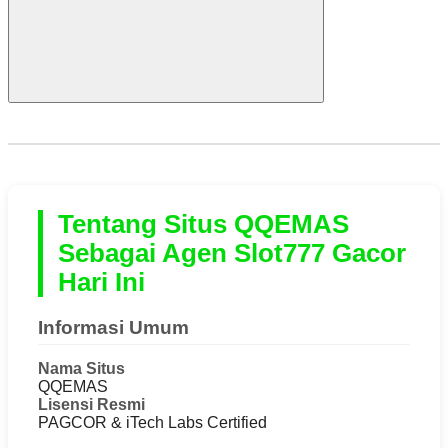
Tentang Situs QQEMAS
Sebagai Agen Slot777 Gacor
Hari Ini
Informasi Umum
Nama Situs
QQEMAS
Lisensi Resmi
PAGCOR & iTech Labs Certified