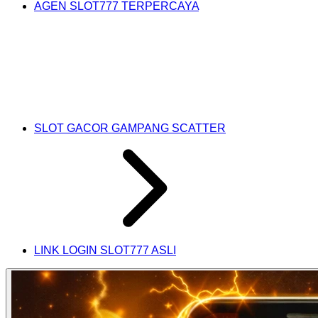
AGEN SLOT777 TERPERCAYA
SLOT GACOR GAMPANG SCATTER
LINK LOGIN SLOT777 ASLI