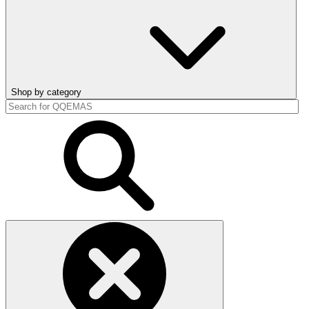
Shop by category