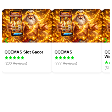
QQEMAS Slot Gacor
QQEMAS
QQE
Win
(230 Reviews)
(777 Reviews)
(512