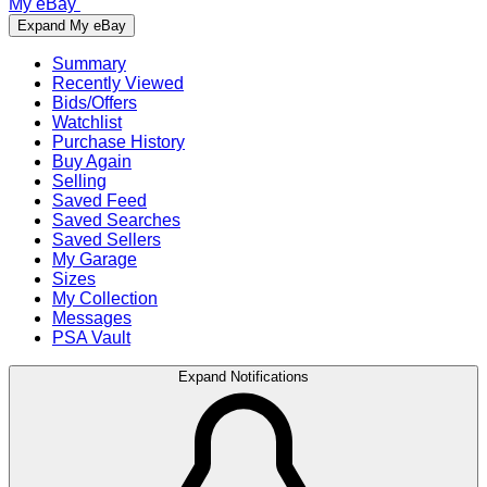
My eBay
Expand My eBay
Summary
Recently Viewed
Bids/Offers
Watchlist
Purchase History
Buy Again
Selling
Saved Feed
Saved Searches
Saved Sellers
My Garage
Sizes
My Collection
Messages
PSA Vault
Expand Notifications