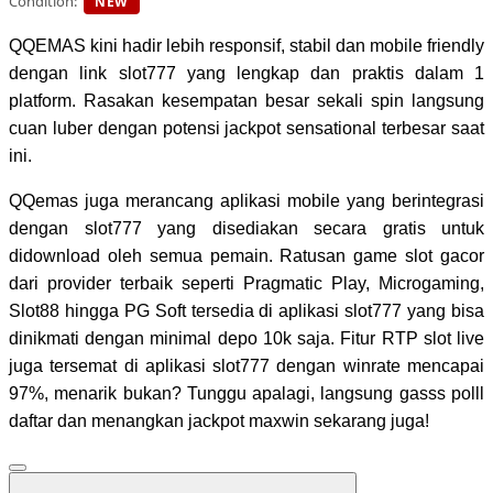
Condition:
NEW
QQEMAS kini hadir lebih responsif, stabil dan mobile friendly
dengan link slot777 yang lengkap dan praktis dalam 1
platform. Rasakan kesempatan besar sekali spin langsung
cuan luber dengan potensi jackpot sensational terbesar saat
ini.
QQemas juga merancang aplikasi mobile yang berintegrasi
dengan slot777 yang disediakan secara gratis untuk
didownload oleh semua pemain. Ratusan game slot gacor
dari provider terbaik seperti Pragmatic Play, Microgaming,
Slot88 hingga PG Soft tersedia di aplikasi slot777 yang bisa
dinikmati dengan minimal depo 10k saja. Fitur RTP slot live
juga tersemat di aplikasi slot777 dengan winrate mencapai
97%, menarik bukan? Tunggu apalagi, langsung gasss polll
daftar dan menangkan jackpot maxwin sekarang juga!