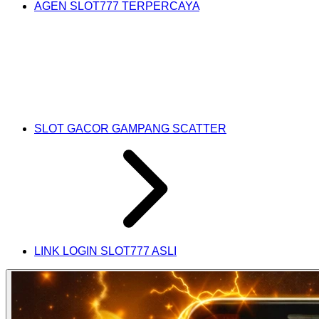
AGEN SLOT777 TERPERCAYA
SLOT GACOR GAMPANG SCATTER
LINK LOGIN SLOT777 ASLI