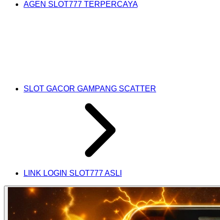
AGEN SLOT777 TERPERCAYA
SLOT GACOR GAMPANG SCATTER
LINK LOGIN SLOT777 ASLI