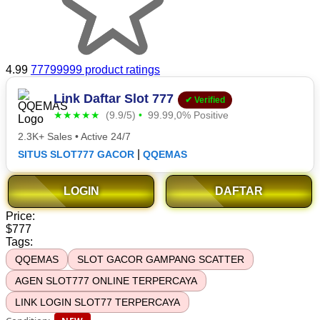
4.99
77799999 product ratings
Link Daftar Slot 777
✔ Verified
★★★★★
(9.9/5)
•
99.99,0% Positive
2.3K+ Sales
•
Active 24/7
|
SITUS SLOT777 GACOR
QQEMAS
LOGIN
DAFTAR
Price:
$777
Tags:
QQEMAS
SLOT GACOR GAMPANG SCATTER
AGEN SLOT777 ONLINE TERPERCAYA
LINK LOGIN SLOT77 TERPERCAYA