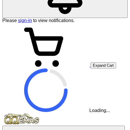
Please
sign-in
to view notifications.
Expand Cart
Loading...