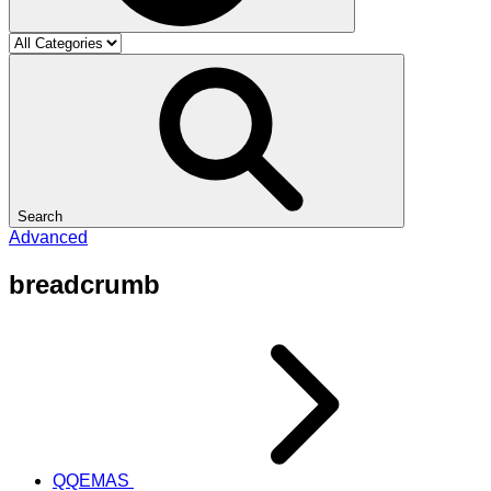
Search
Advanced
breadcrumb
QQEMAS