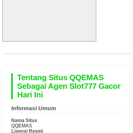
Tentang Situs QQEMAS
Sebagai Agen Slot777 Gacor
Hari Ini
Informasi Umum
Nama Situs
QQEMAS
Lisensi Resmi