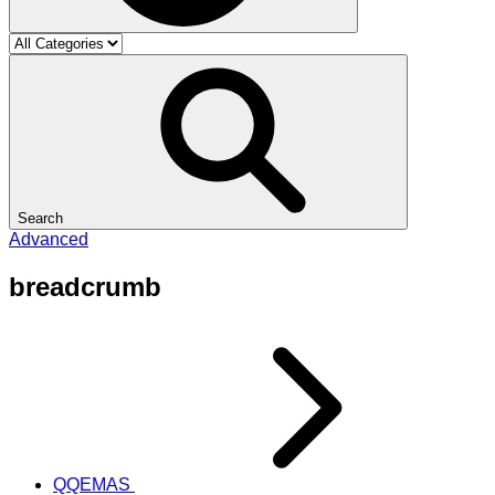
Search
Advanced
breadcrumb
QQEMAS