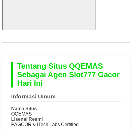
Tentang Situs QQEMAS
Sebagai Agen Slot777 Gacor
Hari Ini
Informasi Umum
Nama Situs
QQEMAS
Lisensi Resmi
PAGCOR & iTech Labs Certified