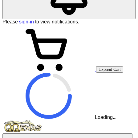
Please
sign-in
to view notifications.
Expand Cart
Loading...