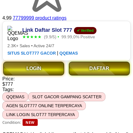
4.99
77799999 product ratings
Link Daftar Slot 777
✔ Verified
★★★★★
(9.9/5)
•
99.99,0% Positive
2.3K+ Sales
•
Active 24/7
|
SITUS SLOT777 GACOR
QQEMAS
LOGIN
DAFTAR
Price:
$777
Tags:
QQEMAS
SLOT GACOR GAMPANG SCATTER
AGEN SLOT777 ONLINE TERPERCAYA
LINK LOGIN SLOT77 TERPERCAYA
Condition:
NEW