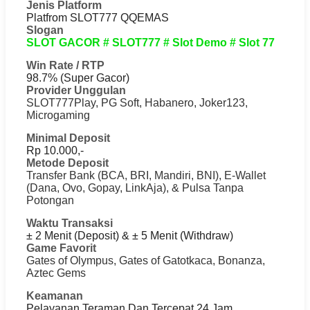
Jenis Platform
Platfrom SLOT777 QQEMAS
Slogan
SLOT GACOR # SLOT777 # Slot Demo # Slot 77
Win Rate / RTP
98.7% (Super Gacor)
Provider Unggulan
SLOT777Play, PG Soft, Habanero, Joker123,
Microgaming
Minimal Deposit
Rp 10.000,-
Metode Deposit
Transfer Bank (BCA, BRI, Mandiri, BNI), E-Wallet
(Dana, Ovo, Gopay, LinkAja), & Pulsa Tanpa
Potongan
Waktu Transaksi
± 2 Menit (Deposit) & ± 5 Menit (Withdraw)
Game Favorit
Gates of Olympus, Gates of Gatotkaca, Bonanza,
Aztec Gems
Keamanan
Pelayanan Teraman Dan Tercepat 24 Jam