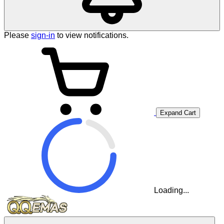
Please
sign-in
to view notifications.
Expand Cart
Loading...