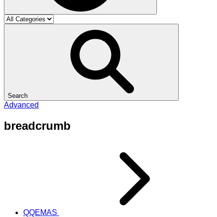
Search
Advanced
breadcrumb
QQEMAS