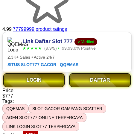
4.99
77799999 product ratings
Link Daftar Slot 777
✔ Verified
★★★★★
(9.9/5)
•
99.99,0% Positive
2.3K+ Sales
•
Active 24/7
|
SITUS SLOT777 GACOR
QQEMAS
LOGIN
DAFTAR
Price:
$777
Tags:
QQEMAS
SLOT GACOR GAMPANG SCATTER
AGEN SLOT777 ONLINE TERPERCAYA
LINK LOGIN SLOT77 TERPERCAYA