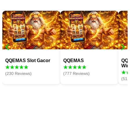
QQEMAS Slot Gacor
QQEMAS
QQE
Win
(230 Reviews)
(777 Reviews)
(512