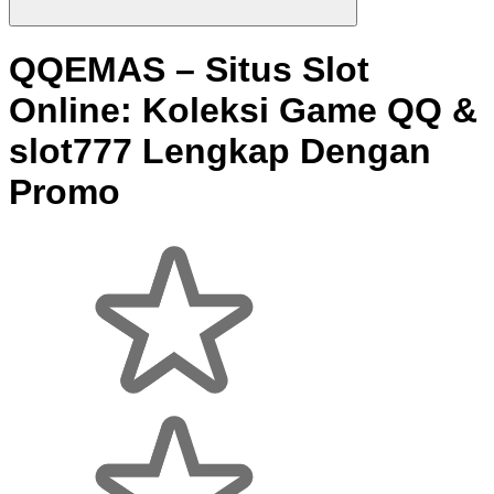
QQEMAS – Situs Slot
Online: Koleksi Game QQ &
slot777 Lengkap Dengan
Promo