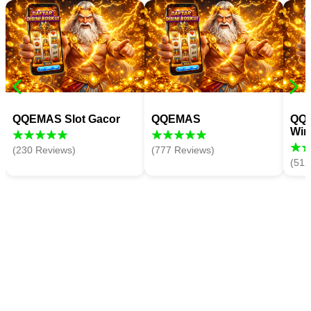
QQEMAS Slot Gacor
QQEMAS
QQE
Win
(230 Reviews)
(777 Reviews)
(512