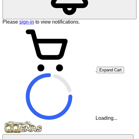
Please
sign-in
to view notifications.
Expand Cart
Loading...