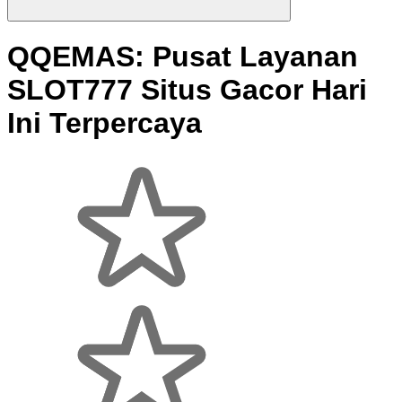
QQEMAS: Pusat Layanan
SLOT777 Situs Gacor Hari
Ini Terpercaya