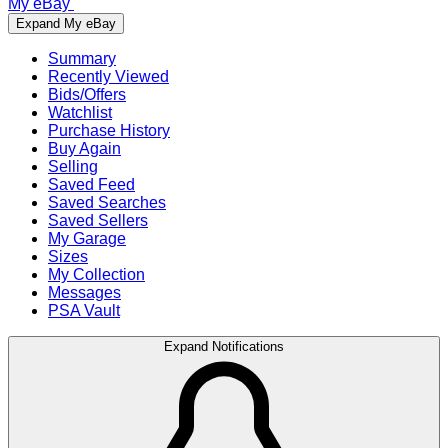
My eBay
Expand My eBay
Summary
Recently Viewed
Bids/Offers
Watchlist
Purchase History
Buy Again
Selling
Saved Feed
Saved Searches
Saved Sellers
My Garage
Sizes
My Collection
Messages
PSA Vault
Expand Notifications