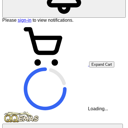
Please
sign-in
to view notifications.
Expand Cart
Loading...