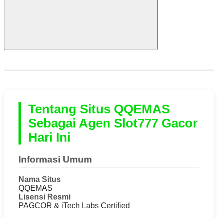
Tentang Situs QQEMAS
Sebagai Agen Slot777 Gacor
Hari Ini
Informasi Umum
Nama Situs
QQEMAS
Lisensi Resmi
PAGCOR & iTech Labs Certified