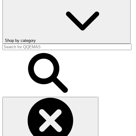
Shop by category