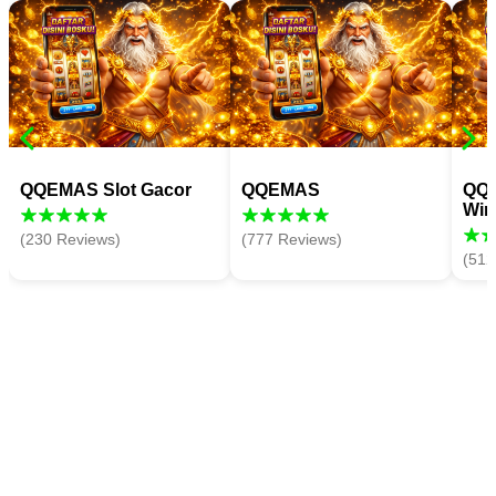
QQEMAS Slot Gacor
QQEMAS
QQE
Win
(230 Reviews)
(777 Reviews)
(512