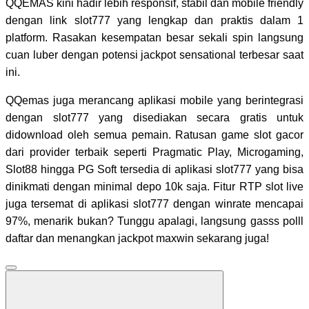
QQEMAS kini hadir lebih responsif, stabil dan mobile friendly
dengan link slot777 yang lengkap dan praktis dalam 1
platform. Rasakan kesempatan besar sekali spin langsung
cuan luber dengan potensi jackpot sensational terbesar saat
ini.
QQemas juga merancang aplikasi mobile yang berintegrasi
dengan slot777 yang disediakan secara gratis untuk
didownload oleh semua pemain. Ratusan game slot gacor
dari provider terbaik seperti Pragmatic Play, Microgaming,
Slot88 hingga PG Soft tersedia di aplikasi slot777 yang bisa
dinikmati dengan minimal depo 10k saja. Fitur RTP slot live
juga tersemat di aplikasi slot777 dengan winrate mencapai
97%, menarik bukan? Tunggu apalagi, langsung gasss polll
daftar dan menangkan jackpot maxwin sekarang juga!