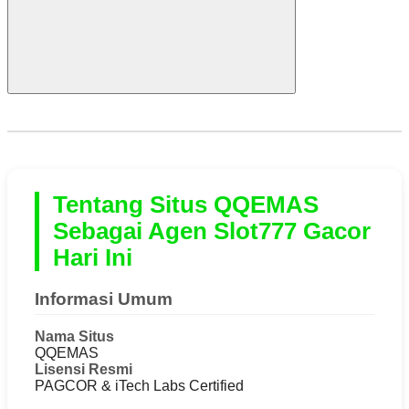
Tentang Situs QQEMAS
Sebagai Agen Slot777 Gacor
Hari Ini
Informasi Umum
Nama Situs
QQEMAS
Lisensi Resmi
PAGCOR & iTech Labs Certified