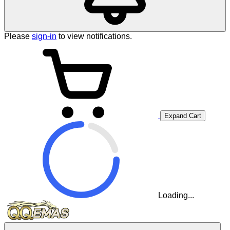
Please
sign-in
to view notifications.
Expand Cart
Loading...