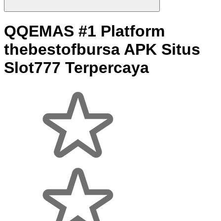
QQEMAS #1 Platform
thebestofbursa APK Situs
Slot777 Terpercaya