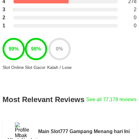
4
278
3
2
2
0
1
0
99%
98%
0%
Slot Online
Slot Gacor
Kalah / Lose
Most Relevant Reviews
See all 77,178 reviews
Main Slot777 Gampang Menang hari Ini