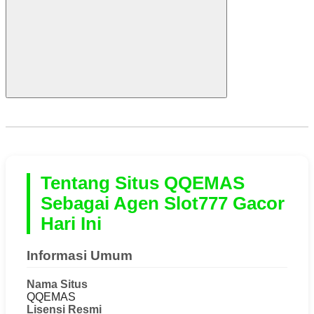
Tentang Situs QQEMAS
Sebagai Agen Slot777 Gacor
Hari Ini
Informasi Umum
Nama Situs
QQEMAS
Lisensi Resmi