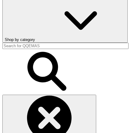
Shop by category