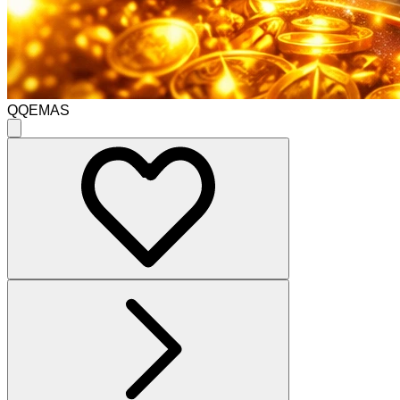
QQEMAS