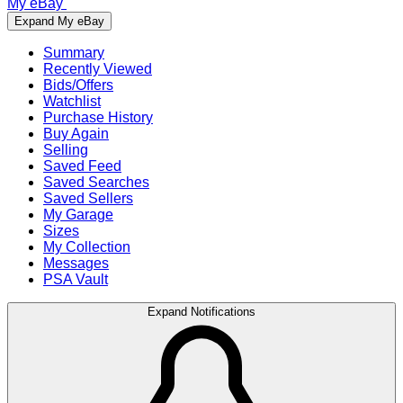
My eBay
Expand My eBay
Summary
Recently Viewed
Bids/Offers
Watchlist
Purchase History
Buy Again
Selling
Saved Feed
Saved Searches
Saved Sellers
My Garage
Sizes
My Collection
Messages
PSA Vault
Expand Notifications