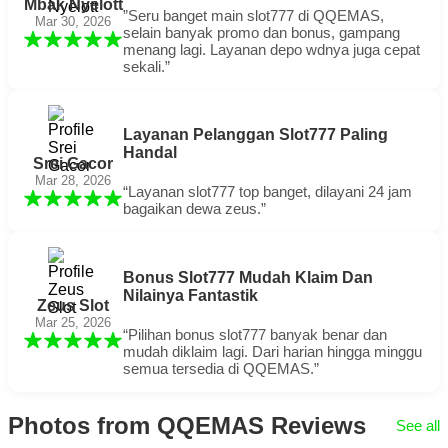
Mbak Nyelott
”Seru banget main slot777 di QQEMAS,
Mar 30, 2026
selain banyak promo dan bonus, gampang
menang lagi. Layanan depo wdnya juga cepat
sekali.”
Layanan Pelanggan Slot777 Paling
Handal
Srei Gacor
Mar 28, 2026
“Layanan slot777 top banget, dilayani 24 jam
bagaikan dewa zeus.”
Bonus Slot777 Mudah Klaim Dan
Nilainya Fantastik
Zeus Slot
Mar 25, 2026
“Pilihan bonus slot777 banyak benar dan
mudah diklaim lagi. Dari harian hingga minggu
semua tersedia di QQEMAS.”
Photos from QQEMAS Reviews
See all