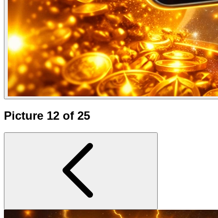
Picture 12 of 25