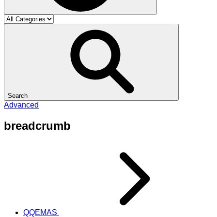
Search
Advanced
breadcrumb
QQEMAS