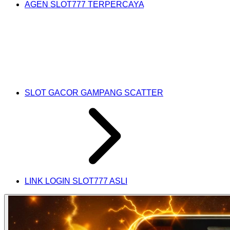
AGEN SLOT777 TERPERCAYA
SLOT GACOR GAMPANG SCATTER
LINK LOGIN SLOT777 ASLI