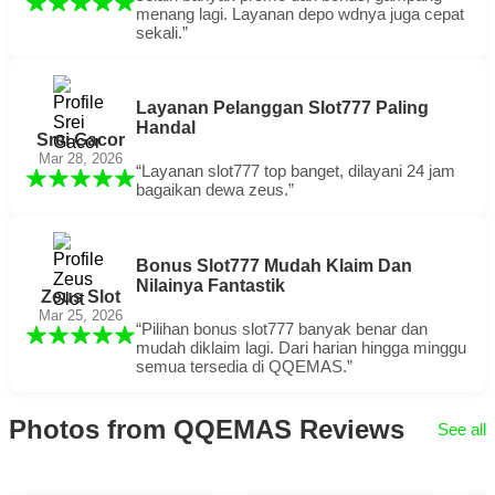
menang lagi. Layanan depo wdnya juga cepat
sekali.”
Layanan Pelanggan Slot777 Paling
Handal
Srei Gacor
Mar 28, 2026
“Layanan slot777 top banget, dilayani 24 jam
bagaikan dewa zeus.”
Bonus Slot777 Mudah Klaim Dan
Nilainya Fantastik
Zeus Slot
Mar 25, 2026
“Pilihan bonus slot777 banyak benar dan
mudah diklaim lagi. Dari harian hingga minggu
semua tersedia di QQEMAS.”
Photos from QQEMAS Reviews
See all