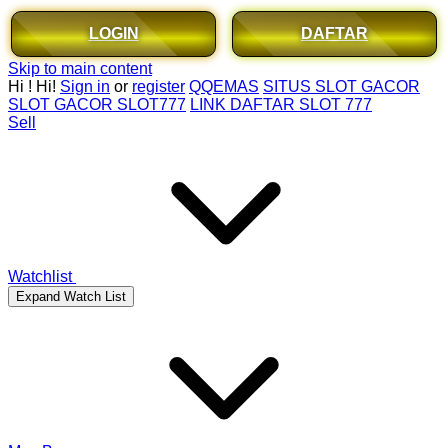
LOGIN
DAFTAR
Skip to main content
Hi
!
Hi!
Sign in
or
register
QQEMAS
SITUS SLOT GACOR
SLOT GACOR SLOT777
LINK DAFTAR SLOT 777
Sell
Watchlist
Expand Watch List