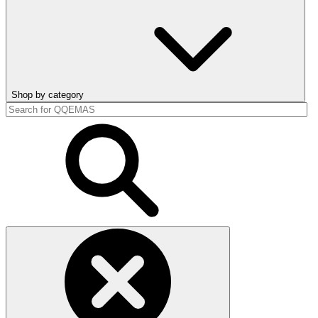
Shop by category