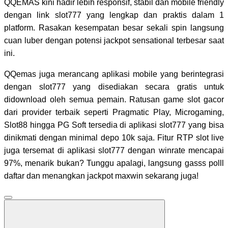
QQEMAS kini hadir lebih responsif, stabil dan mobile friendly
dengan link slot777 yang lengkap dan praktis dalam 1
platform. Rasakan kesempatan besar sekali spin langsung
cuan luber dengan potensi jackpot sensational terbesar saat
ini.
QQemas juga merancang aplikasi mobile yang berintegrasi
dengan slot777 yang disediakan secara gratis untuk
didownload oleh semua pemain. Ratusan game slot gacor
dari provider terbaik seperti Pragmatic Play, Microgaming,
Slot88 hingga PG Soft tersedia di aplikasi slot777 yang bisa
dinikmati dengan minimal depo 10k saja. Fitur RTP slot live
juga tersemat di aplikasi slot777 dengan winrate mencapai
97%, menarik bukan? Tunggu apalagi, langsung gasss polll
daftar dan menangkan jackpot maxwin sekarang juga!