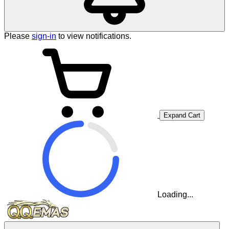
Please
sign-in
to view notifications.
Expand Cart
Loading...