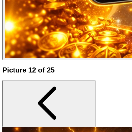
Picture 12 of 25