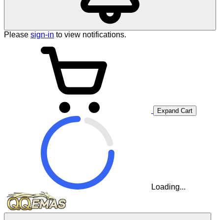
Please
sign-in
to view notifications.
Expand Cart
Loading...