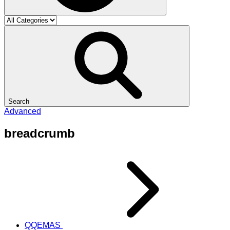
Search
Advanced
breadcrumb
QQEMAS