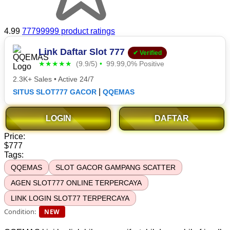
4.99
77799999 product ratings
Link Daftar Slot 777
✔ Verified
★★★★★
(9.9/5)
•
99.99,0% Positive
2.3K+ Sales
•
Active 24/7
|
SITUS SLOT777 GACOR
QQEMAS
LOGIN
DAFTAR
Price:
$777
Tags:
QQEMAS
SLOT GACOR GAMPANG SCATTER
AGEN SLOT777 ONLINE TERPERCAYA
LINK LOGIN SLOT77 TERPERCAYA
Condition:
NEW