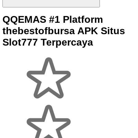
QQEMAS #1 Platform
thebestofbursa APK Situs
Slot777 Terpercaya