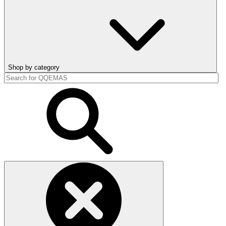
Shop by category