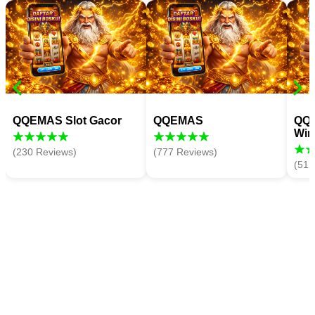
QQEMAS Slot Gacor
QQEMAS
QQE
Win
(230 Reviews)
(777 Reviews)
(512