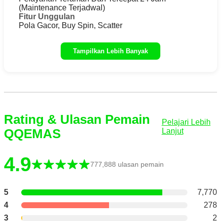
(Maintenance Terjadwal)
Fitur Unggulan
Pola Gacor, Buy Spin, Scatter
Tampilkan Lebih Banyak
Rating & Ulasan Pemain
Pelajari Lebih
QQEMAS
Lanjut
4.9
777,888 ulasan pemain
5
7,770
4
278
3
2