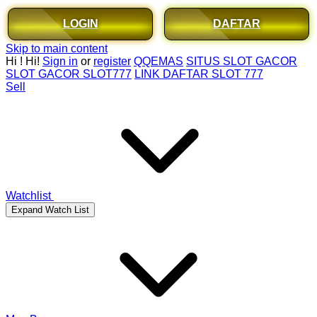
LOGIN
DAFTAR
Skip to main content
Hi
!
Hi!
Sign in
or
register
QQEMAS
SITUS SLOT GACOR
SLOT GACOR SLOT777
LINK DAFTAR SLOT 777
Sell
Watchlist
Expand Watch List