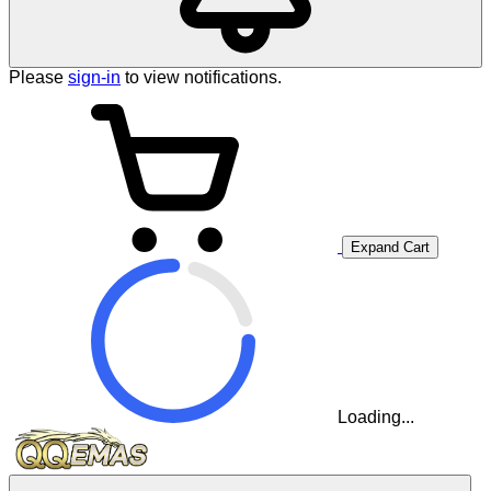
Please
sign-in
to view notifications.
Expand Cart
Loading...