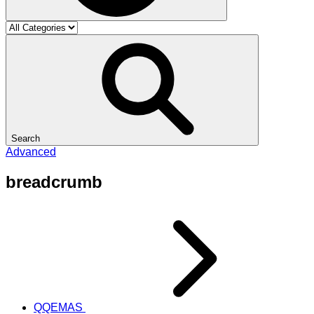
Search
Advanced
breadcrumb
QQEMAS