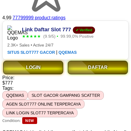
4.99
77799999 product ratings
Link Daftar Slot 777
✔ Verified
★★★★★
(9.9/5)
•
99.99,0% Positive
2.3K+ Sales
•
Active 24/7
|
SITUS SLOT777 GACOR
QQEMAS
LOGIN
DAFTAR
Price:
$777
Tags:
QQEMAS
SLOT GACOR GAMPANG SCATTER
AGEN SLOT777 ONLINE TERPERCAYA
LINK LOGIN SLOT77 TERPERCAYA
Condition:
NEW