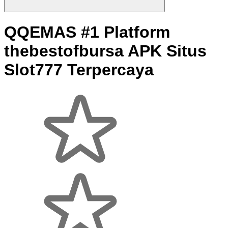
QQEMAS #1 Platform
thebestofbursa APK Situs
Slot777 Terpercaya