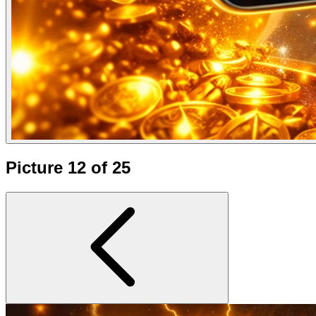
Picture 12 of 25