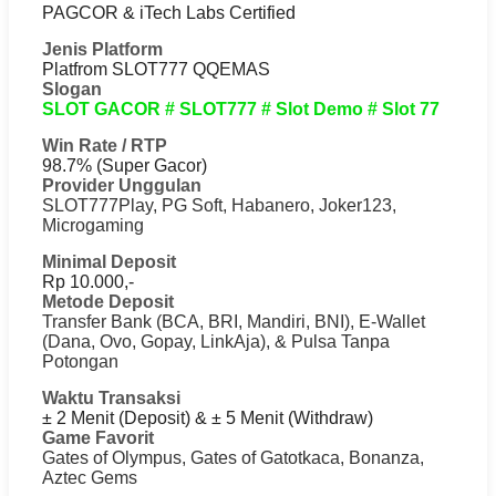
PAGCOR & iTech Labs Certified
Jenis Platform
Platfrom SLOT777 QQEMAS
Slogan
SLOT GACOR # SLOT777 # Slot Demo # Slot 77
Win Rate / RTP
98.7% (Super Gacor)
Provider Unggulan
SLOT777Play, PG Soft, Habanero, Joker123,
Microgaming
Minimal Deposit
Rp 10.000,-
Metode Deposit
Transfer Bank (BCA, BRI, Mandiri, BNI), E-Wallet
(Dana, Ovo, Gopay, LinkAja), & Pulsa Tanpa
Potongan
Waktu Transaksi
± 2 Menit (Deposit) & ± 5 Menit (Withdraw)
Game Favorit
Gates of Olympus, Gates of Gatotkaca, Bonanza,
Aztec Gems