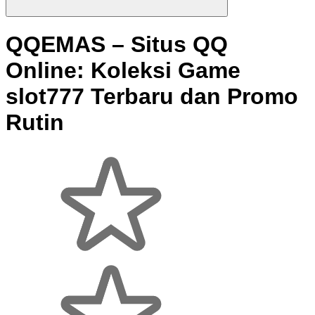
QQEMAS – Situs QQ
Online: Koleksi Game
slot777 Terbaru dan Promo
Rutin