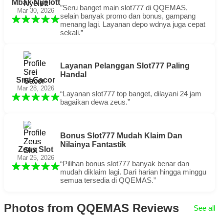
Mbak Nyelott
”Seru banget main slot777 di QQEMAS,
Mar 30, 2026
selain banyak promo dan bonus, gampang
menang lagi. Layanan depo wdnya juga cepat
sekali.”
Layanan Pelanggan Slot777 Paling
Handal
Srei Gacor
Mar 28, 2026
“Layanan slot777 top banget, dilayani 24 jam
bagaikan dewa zeus.”
Bonus Slot777 Mudah Klaim Dan
Nilainya Fantastik
Zeus Slot
Mar 25, 2026
“Pilihan bonus slot777 banyak benar dan
mudah diklaim lagi. Dari harian hingga minggu
semua tersedia di QQEMAS.”
Photos from QQEMAS Reviews
See all