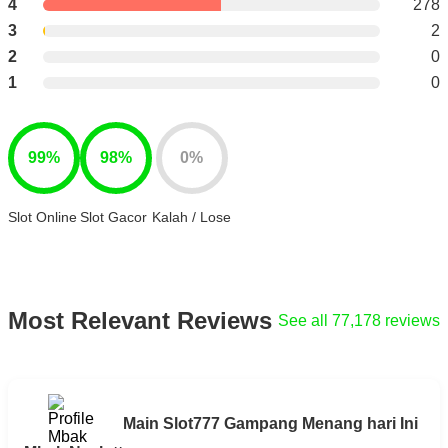
4
278
3
2
2
0
1
0
99%
98%
0%
Slot Online
Slot Gacor
Kalah / Lose
Most Relevant Reviews
See all 77,178 reviews
Main Slot777 Gampang Menang hari Ini