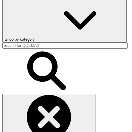
Shop by category