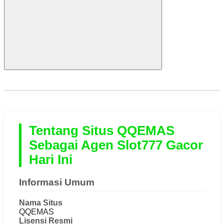
Tentang Situs QQEMAS
Sebagai Agen Slot777 Gacor
Hari Ini
Informasi Umum
Nama Situs
QQEMAS
Lisensi Resmi