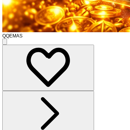
QQEMAS