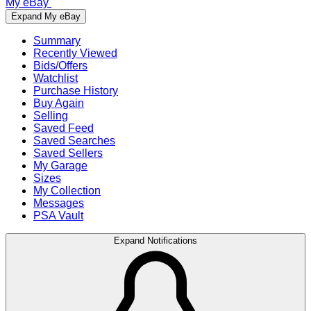
My eBay
Expand My eBay
Summary
Recently Viewed
Bids/Offers
Watchlist
Purchase History
Buy Again
Selling
Saved Feed
Saved Searches
Saved Sellers
My Garage
Sizes
My Collection
Messages
PSA Vault
Expand Notifications