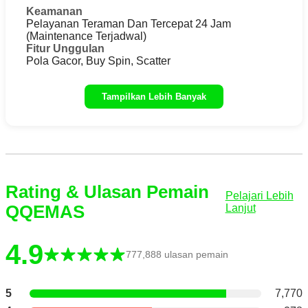
Keamanan
Pelayanan Teraman Dan Tercepat 24 Jam
(Maintenance Terjadwal)
Fitur Unggulan
Pola Gacor, Buy Spin, Scatter
Tampilkan Lebih Banyak
Rating & Ulasan Pemain
Pelajari Lebih
QQEMAS
Lanjut
4.9
777,888 ulasan pemain
5
7,770