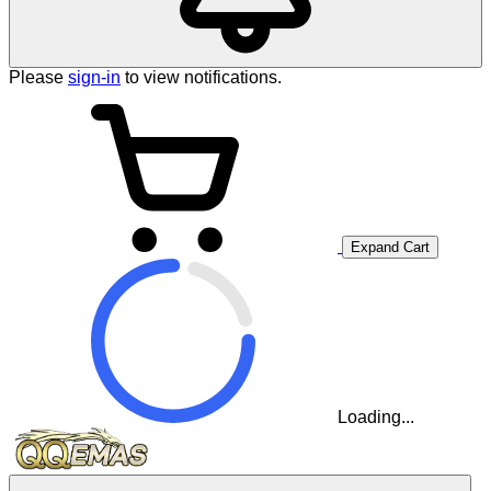
Please
sign-in
to view notifications.
Expand Cart
Loading...