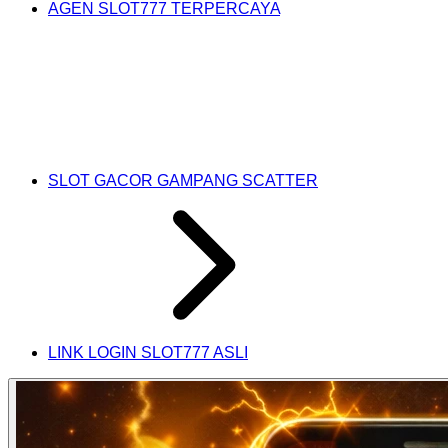
AGEN SLOT777 TERPERCAYA
SLOT GACOR GAMPANG SCATTER
LINK LOGIN SLOT777 ASLI