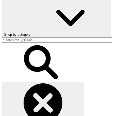
Shop by category