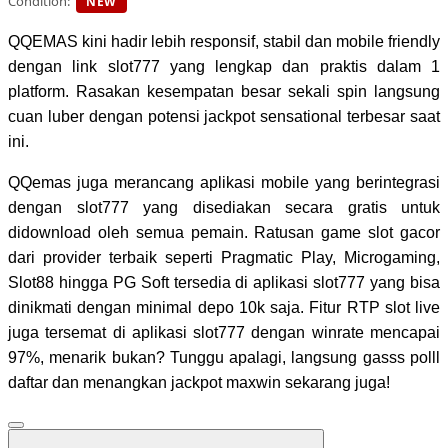
Condition:
NEW
QQEMAS kini hadir lebih responsif, stabil dan mobile friendly
dengan link slot777 yang lengkap dan praktis dalam 1
platform. Rasakan kesempatan besar sekali spin langsung
cuan luber dengan potensi jackpot sensational terbesar saat
ini.
QQemas juga merancang aplikasi mobile yang berintegrasi
dengan slot777 yang disediakan secara gratis untuk
didownload oleh semua pemain. Ratusan game slot gacor
dari provider terbaik seperti Pragmatic Play, Microgaming,
Slot88 hingga PG Soft tersedia di aplikasi slot777 yang bisa
dinikmati dengan minimal depo 10k saja. Fitur RTP slot live
juga tersemat di aplikasi slot777 dengan winrate mencapai
97%, menarik bukan? Tunggu apalagi, langsung gasss polll
daftar dan menangkan jackpot maxwin sekarang juga!