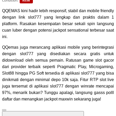
Condition:
NEW
QQEMAS kini hadir lebih responsif, stabil dan mobile friendly
dengan link slot777 yang lengkap dan praktis dalam 1
platform. Rasakan kesempatan besar sekali spin langsung
cuan luber dengan potensi jackpot sensational terbesar saat
ini.
QQemas juga merancang aplikasi mobile yang berintegrasi
dengan slot777 yang disediakan secara gratis untuk
didownload oleh semua pemain. Ratusan game slot gacor
dari provider terbaik seperti Pragmatic Play, Microgaming,
Slot88 hingga PG Soft tersedia di aplikasi slot777 yang bisa
dinikmati dengan minimal depo 10k saja. Fitur RTP slot live
juga tersemat di aplikasi slot777 dengan winrate mencapai
97%, menarik bukan? Tunggu apalagi, langsung gasss polll
daftar dan menangkan jackpot maxwin sekarang juga!