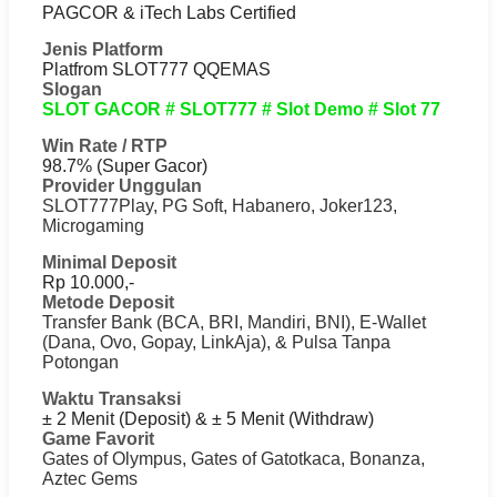
PAGCOR & iTech Labs Certified
Jenis Platform
Platfrom SLOT777 QQEMAS
Slogan
SLOT GACOR # SLOT777 # Slot Demo # Slot 77
Win Rate / RTP
98.7% (Super Gacor)
Provider Unggulan
SLOT777Play, PG Soft, Habanero, Joker123,
Microgaming
Minimal Deposit
Rp 10.000,-
Metode Deposit
Transfer Bank (BCA, BRI, Mandiri, BNI), E-Wallet
(Dana, Ovo, Gopay, LinkAja), & Pulsa Tanpa
Potongan
Waktu Transaksi
± 2 Menit (Deposit) & ± 5 Menit (Withdraw)
Game Favorit
Gates of Olympus, Gates of Gatotkaca, Bonanza,
Aztec Gems