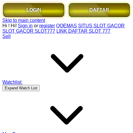
LOGIN
DAFTAR
Skip to main content
Hi
!
Hi!
Sign in
or
register
QQEMAS
SITUS SLOT GACOR
SLOT GACOR SLOT777
LINK DAFTAR SLOT 777
Sell
Watchlist
Expand Watch List