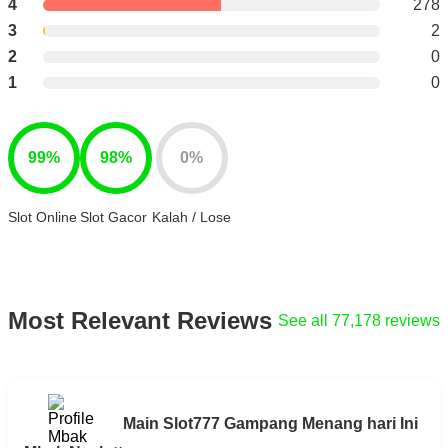
4
278
3
2
2
0
1
0
99%
98%
0%
Slot Online
Slot Gacor
Kalah / Lose
Most Relevant Reviews
See all 77,178 reviews
Main Slot777 Gampang Menang hari Ini