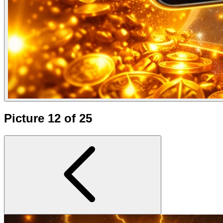
Picture 12 of 25