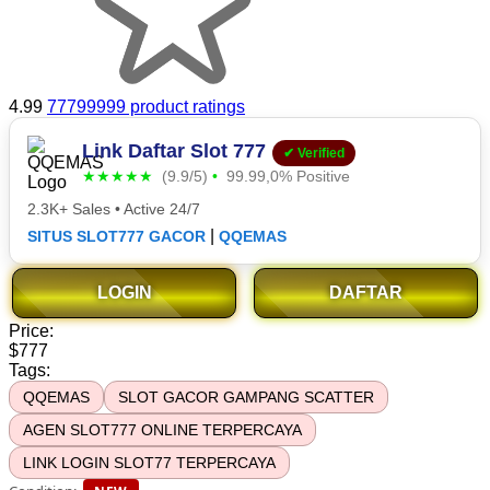
4.99
77799999 product ratings
Link Daftar Slot 777
✔ Verified
★★★★★
(9.9/5)
•
99.99,0% Positive
2.3K+ Sales
•
Active 24/7
|
SITUS SLOT777 GACOR
QQEMAS
LOGIN
DAFTAR
Price:
$777
Tags:
QQEMAS
SLOT GACOR GAMPANG SCATTER
AGEN SLOT777 ONLINE TERPERCAYA
LINK LOGIN SLOT77 TERPERCAYA