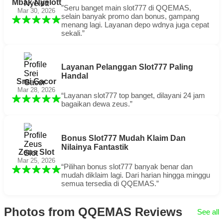
Mbak Nyelott
”Seru banget main slot777 di QQEMAS,
Mar 30, 2026
selain banyak promo dan bonus, gampang
menang lagi. Layanan depo wdnya juga cepat
sekali.”
Layanan Pelanggan Slot777 Paling
Handal
Srei Gacor
Mar 28, 2026
“Layanan slot777 top banget, dilayani 24 jam
bagaikan dewa zeus.”
Bonus Slot777 Mudah Klaim Dan
Nilainya Fantastik
Zeus Slot
Mar 25, 2026
“Pilihan bonus slot777 banyak benar dan
mudah diklaim lagi. Dari harian hingga minggu
semua tersedia di QQEMAS.”
Photos from QQEMAS Reviews
See all