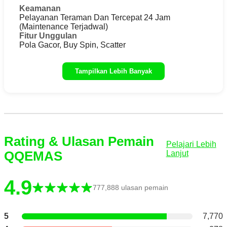
Keamanan
Pelayanan Teraman Dan Tercepat 24 Jam
(Maintenance Terjadwal)
Fitur Unggulan
Pola Gacor, Buy Spin, Scatter
Tampilkan Lebih Banyak
Rating & Ulasan Pemain
Pelajari Lebih
QQEMAS
Lanjut
4.9
777,888 ulasan pemain
5
7,770