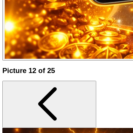
Picture 12 of 25