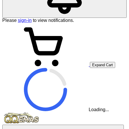
Please
sign-in
to view notifications.
Expand Cart
Loading...