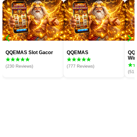
QQEMAS Slot Gacor
QQEMAS
QQE
Win
(230 Reviews)
(777 Reviews)
(512