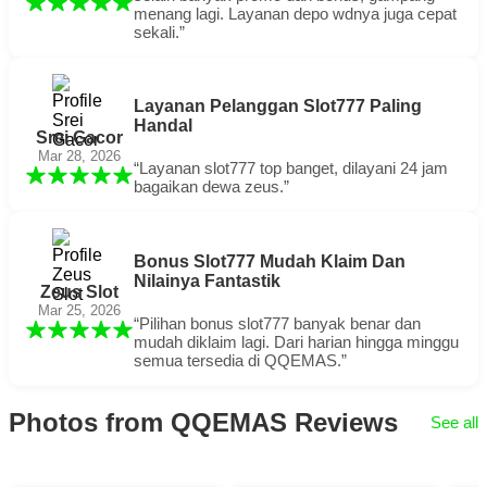
menang lagi. Layanan depo wdnya juga cepat
sekali.”
Layanan Pelanggan Slot777 Paling
Handal
Srei Gacor
Mar 28, 2026
“Layanan slot777 top banget, dilayani 24 jam
bagaikan dewa zeus.”
Bonus Slot777 Mudah Klaim Dan
Nilainya Fantastik
Zeus Slot
Mar 25, 2026
“Pilihan bonus slot777 banyak benar dan
mudah diklaim lagi. Dari harian hingga minggu
semua tersedia di QQEMAS.”
Photos from QQEMAS Reviews
See all