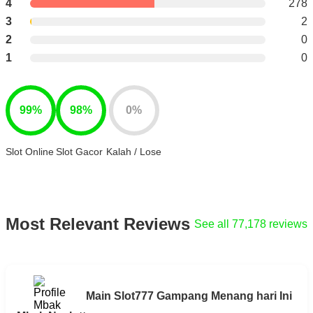
4
278
3
2
2
0
1
0
99%
98%
0%
Slot Online
Slot Gacor
Kalah / Lose
Most Relevant Reviews
See all 77,178 reviews
Main Slot777 Gampang Menang hari Ini