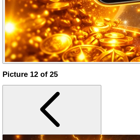
Picture 12 of 25