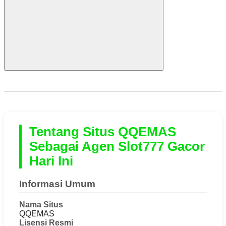
Tentang Situs QQEMAS
Sebagai Agen Slot777 Gacor
Hari Ini
Informasi Umum
Nama Situs
QQEMAS
Lisensi Resmi