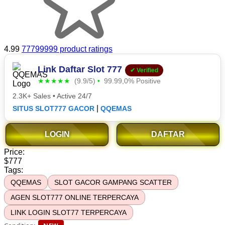
4.99
77799999 product ratings
Link Daftar Slot 777
✔ Verified
★★★★★
(9.9/5)
•
99.99,0% Positive
2.3K+ Sales
•
Active 24/7
|
SITUS SLOT777 GACOR
QQEMAS
LOGIN
DAFTAR
Price:
$777
Tags:
QQEMAS
SLOT GACOR GAMPANG SCATTER
AGEN SLOT777 ONLINE TERPERCAYA
LINK LOGIN SLOT77 TERPERCAYA