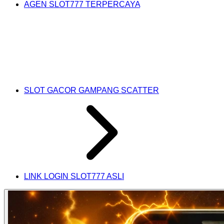
AGEN SLOT777 TERPERCAYA
SLOT GACOR GAMPANG SCATTER
LINK LOGIN SLOT777 ASLI