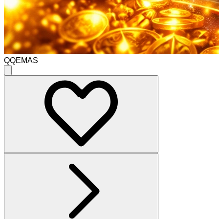
QQEMAS