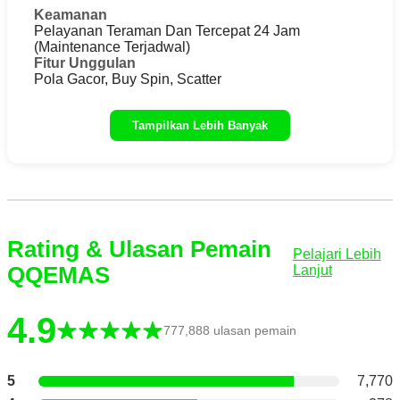
Keamanan
Pelayanan Teraman Dan Tercepat 24 Jam
(Maintenance Terjadwal)
Fitur Unggulan
Pola Gacor, Buy Spin, Scatter
Tampilkan Lebih Banyak
Rating & Ulasan Pemain
Pelajari Lebih
QQEMAS
Lanjut
4.9
777,888 ulasan pemain
5
7,770