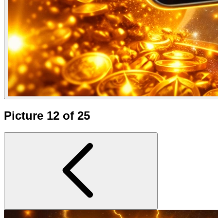
Picture 12 of 25