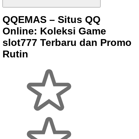
QQEMAS – Situs QQ
Online: Koleksi Game
slot777 Terbaru dan Promo
Rutin