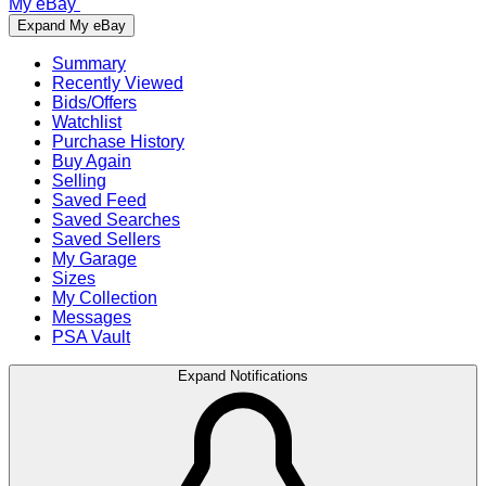
My eBay
Expand My eBay
Summary
Recently Viewed
Bids/Offers
Watchlist
Purchase History
Buy Again
Selling
Saved Feed
Saved Searches
Saved Sellers
My Garage
Sizes
My Collection
Messages
PSA Vault
Expand Notifications