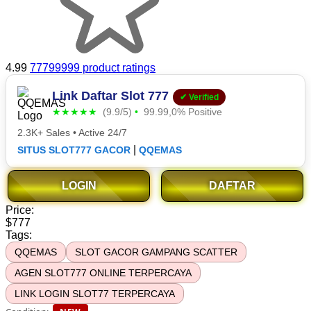
4.99
77799999 product ratings
Link Daftar Slot 777
✔ Verified
★★★★★
(9.9/5)
•
99.99,0% Positive
2.3K+ Sales
•
Active 24/7
|
SITUS SLOT777 GACOR
QQEMAS
LOGIN
DAFTAR
Price:
$777
Tags:
QQEMAS
SLOT GACOR GAMPANG SCATTER
AGEN SLOT777 ONLINE TERPERCAYA
LINK LOGIN SLOT77 TERPERCAYA