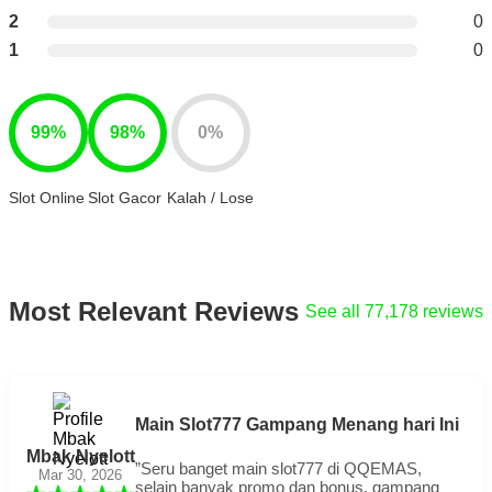
2
0
1
0
99%
98%
0%
Slot Online
Slot Gacor
Kalah / Lose
Most Relevant Reviews
See all 77,178 reviews
Main Slot777 Gampang Menang hari Ini
Mbak Nyelott
”Seru banget main slot777 di QQEMAS,
Mar 30, 2026
selain banyak promo dan bonus, gampang