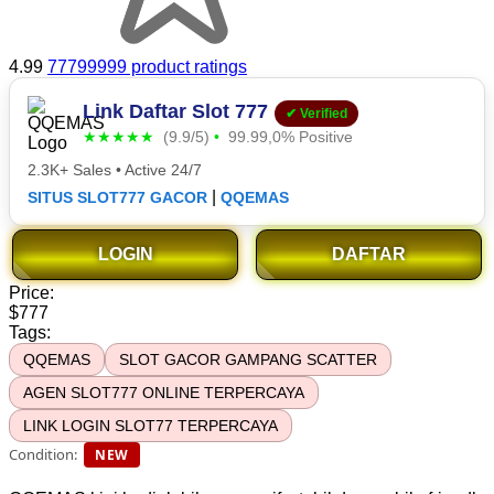
4.99
77799999 product ratings
Link Daftar Slot 777
✔ Verified
★★★★★
(9.9/5)
•
99.99,0% Positive
2.3K+ Sales
•
Active 24/7
|
SITUS SLOT777 GACOR
QQEMAS
LOGIN
DAFTAR
Price:
$777
Tags:
QQEMAS
SLOT GACOR GAMPANG SCATTER
AGEN SLOT777 ONLINE TERPERCAYA
LINK LOGIN SLOT77 TERPERCAYA
Condition:
NEW