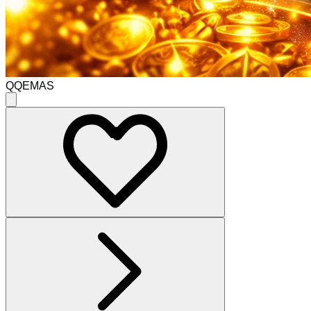
QQEMAS