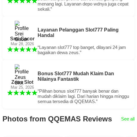
menang lagi. Layanan depo wdnya juga cepat
sekali.”
Layanan Pelanggan Slot777 Paling
Handal
Srei Gacor
Mar 28, 2026
“Layanan slot777 top banget, dilayani 24 jam
bagaikan dewa zeus.”
Bonus Slot777 Mudah Klaim Dan
Nilainya Fantastik
Zeus Slot
Mar 25, 2026
“Pilihan bonus slot777 banyak benar dan
mudah diklaim lagi. Dari harian hingga minggu
semua tersedia di QQEMAS.”
Photos from QQEMAS Reviews
See all