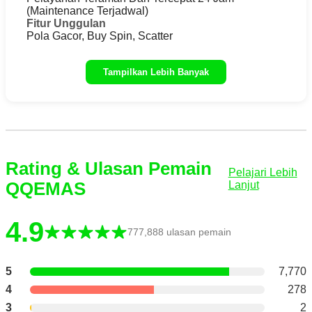
(Maintenance Terjadwal)
Fitur Unggulan
Pola Gacor, Buy Spin, Scatter
Tampilkan Lebih Banyak
Rating & Ulasan Pemain
Pelajari Lebih
QQEMAS
Lanjut
4.9
777,888 ulasan pemain
5
7,770
4
278
3
2