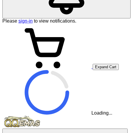
Please
sign-in
to view notifications.
Expand Cart
Loading...