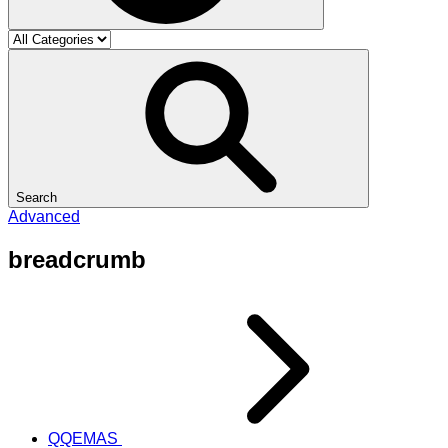
Search
Advanced
breadcrumb
QQEMAS