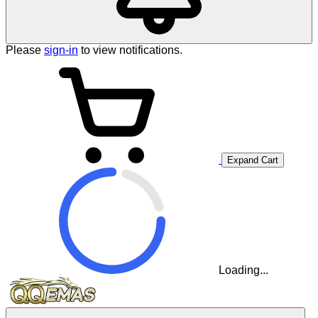
Please
sign-in
to view notifications.
Expand Cart
Loading...