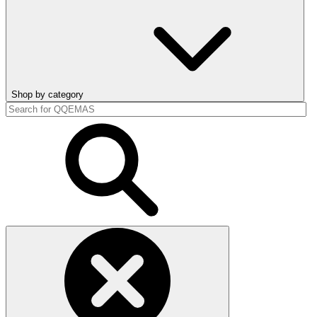
Shop by category