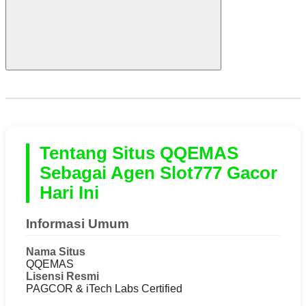
Tentang Situs QQEMAS
Sebagai Agen Slot777 Gacor
Hari Ini
Informasi Umum
Nama Situs
QQEMAS
Lisensi Resmi
PAGCOR & iTech Labs Certified