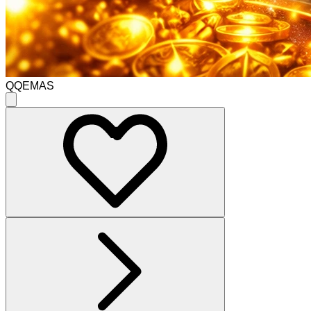
QQEMAS