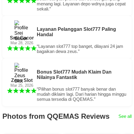
menang lagi. Layanan depo wdnya juga cepat
sekali.”
Layanan Pelanggan Slot777 Paling
Handal
Srei Gacor
Mar 28, 2026
“Layanan slot777 top banget, dilayani 24 jam
bagaikan dewa zeus.”
Bonus Slot777 Mudah Klaim Dan
Nilainya Fantastik
Zeus Slot
Mar 25, 2026
“Pilihan bonus slot777 banyak benar dan
mudah diklaim lagi. Dari harian hingga minggu
semua tersedia di QQEMAS.”
Photos from QQEMAS Reviews
See all