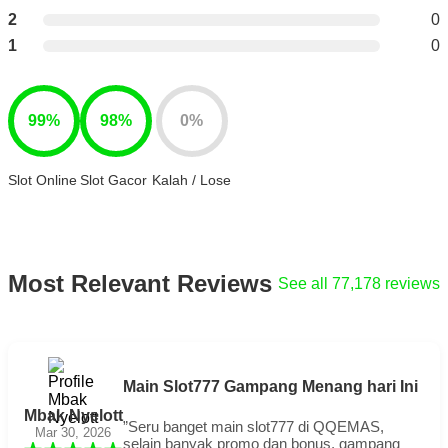
2
0
1
0
99%
98%
0%
Slot Online
Slot Gacor
Kalah / Lose
Most Relevant Reviews
See all 77,178 reviews
Main Slot777 Gampang Menang hari Ini
Mbak Nyelott
”Seru banget main slot777 di QQEMAS,
Mar 30, 2026
selain banyak promo dan bonus, gampang