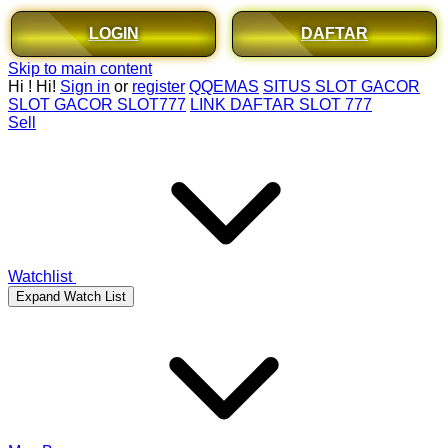
LOGIN
DAFTAR
Skip to main content
Hi
!
Hi!
Sign in
or
register
QQEMAS
SITUS SLOT GACOR
SLOT GACOR SLOT777
LINK DAFTAR SLOT 777
Sell
Watchlist
Expand Watch List