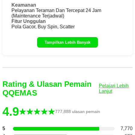
Keamanan
Pelayanan Teraman Dan Tercepat 24 Jam
(Maintenance Terjadwal)
Fitur Unggulan
Pola Gacor, Buy Spin, Scatter
Tampilkan Lebih Banyak
Rating & Ulasan Pemain
Pelajari Lebih
QQEMAS
Lanjut
4.9
777,888 ulasan pemain
5
7,770