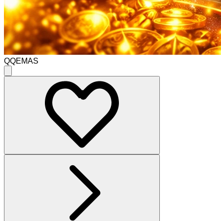
QQEMAS