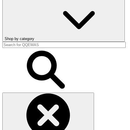
Shop by category