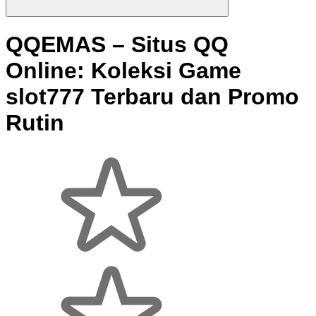
QQEMAS – Situs QQ
Online: Koleksi Game
slot777 Terbaru dan Promo
Rutin