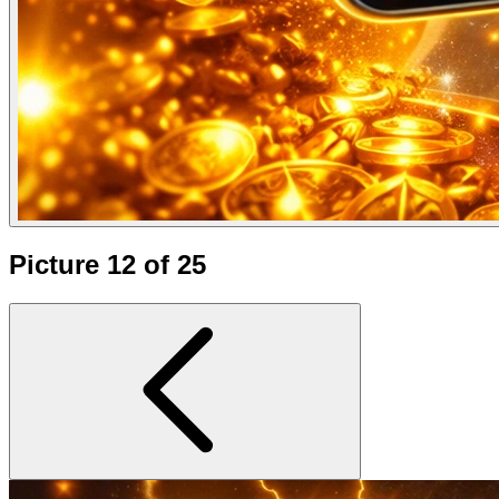
Picture 12 of 25