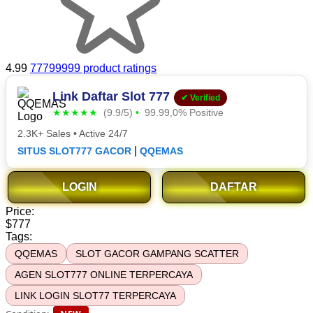
4.99
77799999 product ratings
Link Daftar Slot 777
✔ Verified
★★★★★
(9.9/5)
•
99.99,0% Positive
2.3K+ Sales
•
Active 24/7
|
SITUS SLOT777 GACOR
QQEMAS
LOGIN
DAFTAR
Price:
$777
Tags:
QQEMAS
SLOT GACOR GAMPANG SCATTER
AGEN SLOT777 ONLINE TERPERCAYA
LINK LOGIN SLOT77 TERPERCAYA