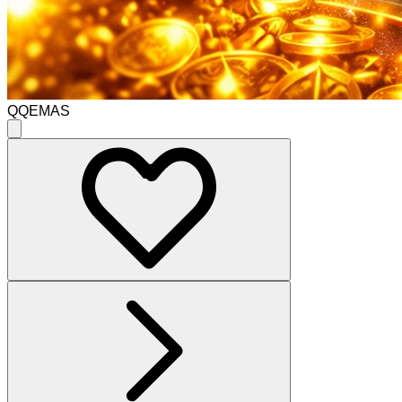
QQEMAS