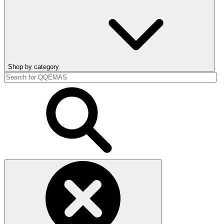
Shop by category