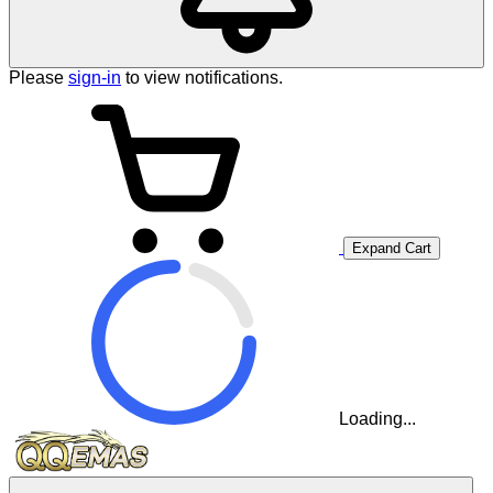
Please
sign-in
to view notifications.
Expand Cart
Loading...