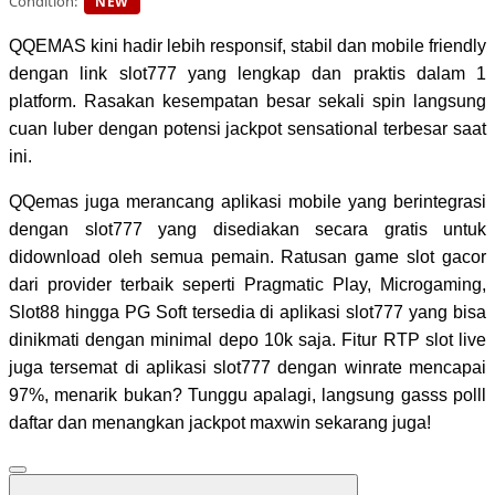
Condition:
NEW
QQEMAS kini hadir lebih responsif, stabil dan mobile friendly
dengan link slot777 yang lengkap dan praktis dalam 1
platform. Rasakan kesempatan besar sekali spin langsung
cuan luber dengan potensi jackpot sensational terbesar saat
ini.
QQemas juga merancang aplikasi mobile yang berintegrasi
dengan slot777 yang disediakan secara gratis untuk
didownload oleh semua pemain. Ratusan game slot gacor
dari provider terbaik seperti Pragmatic Play, Microgaming,
Slot88 hingga PG Soft tersedia di aplikasi slot777 yang bisa
dinikmati dengan minimal depo 10k saja. Fitur RTP slot live
juga tersemat di aplikasi slot777 dengan winrate mencapai
97%, menarik bukan? Tunggu apalagi, langsung gasss polll
daftar dan menangkan jackpot maxwin sekarang juga!