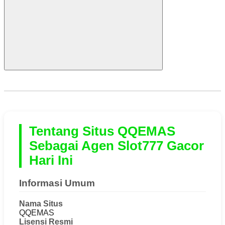
Tentang Situs QQEMAS
Sebagai Agen Slot777 Gacor
Hari Ini
Informasi Umum
Nama Situs
QQEMAS
Lisensi Resmi