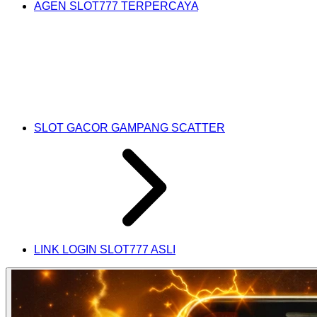
AGEN SLOT777 TERPERCAYA
SLOT GACOR GAMPANG SCATTER
LINK LOGIN SLOT777 ASLI