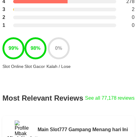
4
278
3
2
2
0
1
0
99%
98%
0%
Slot Online
Slot Gacor
Kalah / Lose
Most Relevant Reviews
See all 77,178 reviews
Main Slot777 Gampang Menang hari Ini