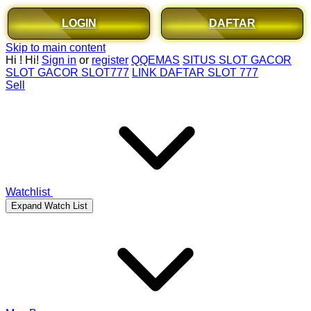
LOGIN
DAFTAR
Skip to main content
Hi
!
Hi!
Sign in
or
register
QQEMAS
SITUS SLOT GACOR
SLOT GACOR SLOT777
LINK DAFTAR SLOT 777
Sell
Watchlist
Expand Watch List