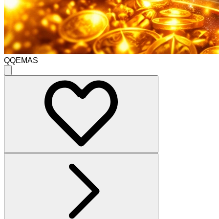
QQEMAS