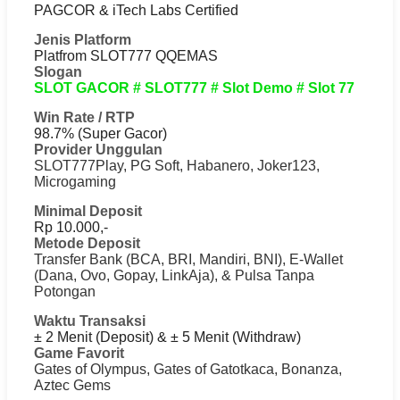
PAGCOR & iTech Labs Certified
Jenis Platform
Platfrom SLOT777 QQEMAS
Slogan
SLOT GACOR # SLOT777 # Slot Demo # Slot 77
Win Rate / RTP
98.7% (Super Gacor)
Provider Unggulan
SLOT777Play, PG Soft, Habanero, Joker123,
Microgaming
Minimal Deposit
Rp 10.000,-
Metode Deposit
Transfer Bank (BCA, BRI, Mandiri, BNI), E-Wallet
(Dana, Ovo, Gopay, LinkAja), & Pulsa Tanpa
Potongan
Waktu Transaksi
± 2 Menit (Deposit) & ± 5 Menit (Withdraw)
Game Favorit
Gates of Olympus, Gates of Gatotkaca, Bonanza,
Aztec Gems