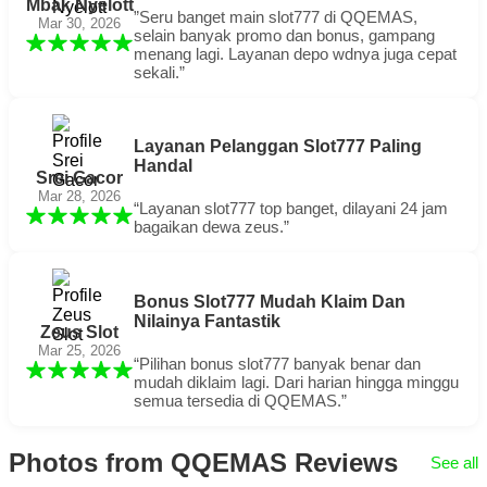
Mbak Nyelott
”Seru banget main slot777 di QQEMAS,
Mar 30, 2026
selain banyak promo dan bonus, gampang
menang lagi. Layanan depo wdnya juga cepat
sekali.”
Layanan Pelanggan Slot777 Paling
Handal
Srei Gacor
Mar 28, 2026
“Layanan slot777 top banget, dilayani 24 jam
bagaikan dewa zeus.”
Bonus Slot777 Mudah Klaim Dan
Nilainya Fantastik
Zeus Slot
Mar 25, 2026
“Pilihan bonus slot777 banyak benar dan
mudah diklaim lagi. Dari harian hingga minggu
semua tersedia di QQEMAS.”
Photos from QQEMAS Reviews
See all