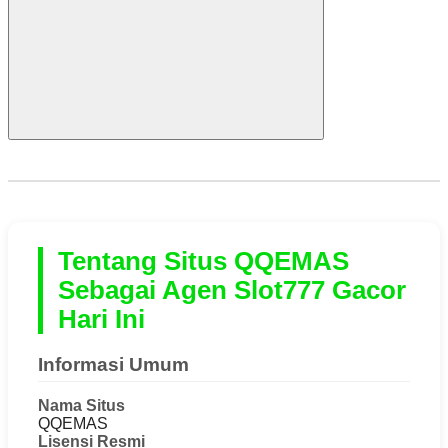
Tentang Situs QQEMAS
Sebagai Agen Slot777 Gacor
Hari Ini
Informasi Umum
Nama Situs
QQEMAS
Lisensi Resmi