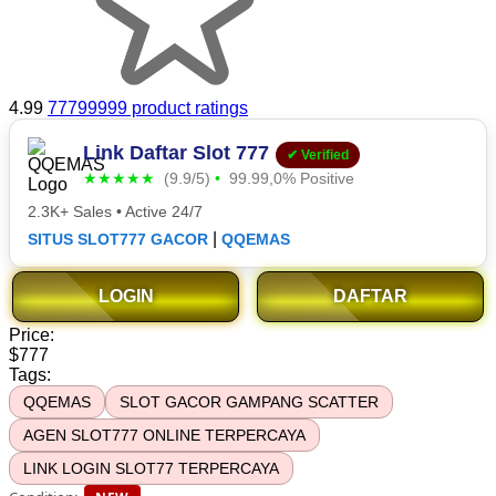
4.99
77799999 product ratings
Link Daftar Slot 777
✔ Verified
★★★★★
(9.9/5)
•
99.99,0% Positive
2.3K+ Sales
•
Active 24/7
|
SITUS SLOT777 GACOR
QQEMAS
LOGIN
DAFTAR
Price:
$777
Tags:
QQEMAS
SLOT GACOR GAMPANG SCATTER
AGEN SLOT777 ONLINE TERPERCAYA
LINK LOGIN SLOT77 TERPERCAYA