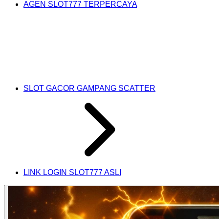
AGEN SLOT777 TERPERCAYA
SLOT GACOR GAMPANG SCATTER
LINK LOGIN SLOT777 ASLI