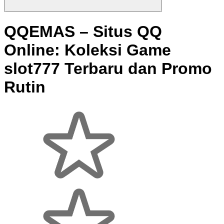
QQEMAS – Situs QQ
Online: Koleksi Game
slot777 Terbaru dan Promo
Rutin