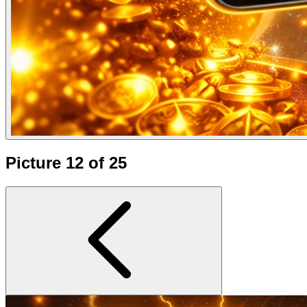
Picture 12 of 25