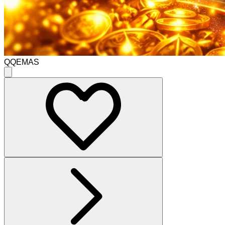
QQEMAS