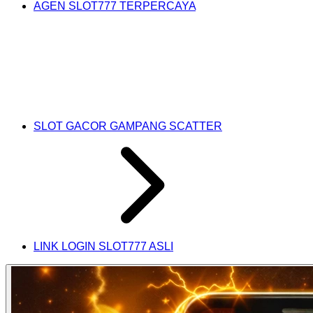
AGEN SLOT777 TERPERCAYA
SLOT GACOR GAMPANG SCATTER
LINK LOGIN SLOT777 ASLI