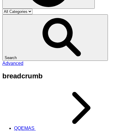
Search
Advanced
breadcrumb
QQEMAS