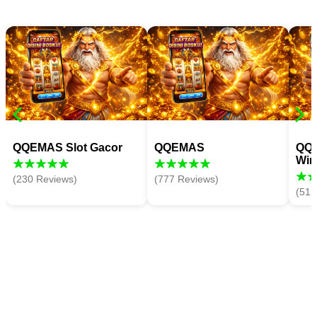
QQEMAS Slot Gacor
QQEMAS
QQE
Win
(230 Reviews)
(777 Reviews)
(512