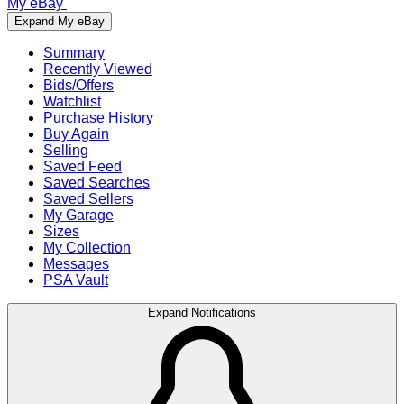
My eBay
Expand My eBay
Summary
Recently Viewed
Bids/Offers
Watchlist
Purchase History
Buy Again
Selling
Saved Feed
Saved Searches
Saved Sellers
My Garage
Sizes
My Collection
Messages
PSA Vault
Expand Notifications