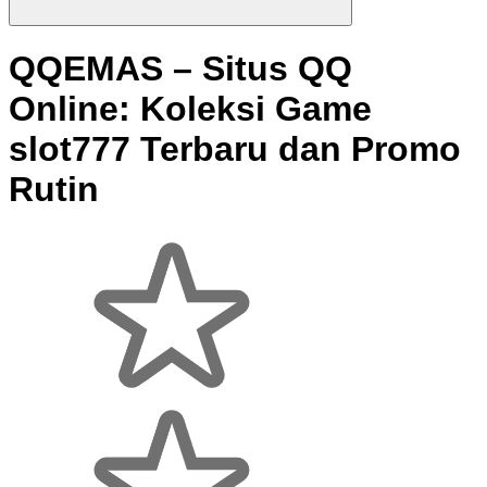
QQEMAS – Situs QQ
Online: Koleksi Game
slot777 Terbaru dan Promo
Rutin