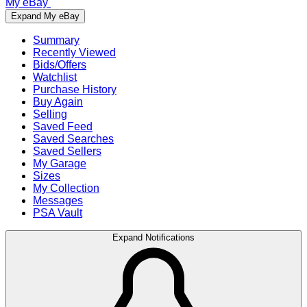
My eBay
Expand My eBay
Summary
Recently Viewed
Bids/Offers
Watchlist
Purchase History
Buy Again
Selling
Saved Feed
Saved Searches
Saved Sellers
My Garage
Sizes
My Collection
Messages
PSA Vault
Expand Notifications