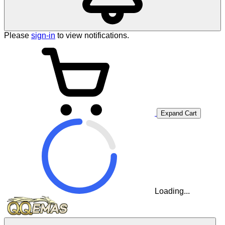
Please
sign-in
to view notifications.
Expand Cart
Loading...