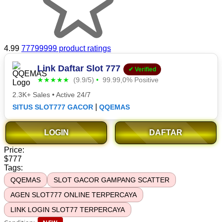
4.99
77799999 product ratings
Link Daftar Slot 777
✔ Verified
★★★★★
(9.9/5)
•
99.99,0% Positive
2.3K+ Sales
•
Active 24/7
|
SITUS SLOT777 GACOR
QQEMAS
LOGIN
DAFTAR
Price:
$777
Tags:
QQEMAS
SLOT GACOR GAMPANG SCATTER
AGEN SLOT777 ONLINE TERPERCAYA
LINK LOGIN SLOT77 TERPERCAYA