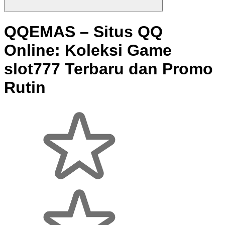
QQEMAS – Situs QQ
Online: Koleksi Game
slot777 Terbaru dan Promo
Rutin