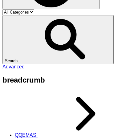
Search
Advanced
breadcrumb
QQEMAS