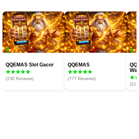
QQEMAS Slot Gacor
QQEMAS
QQE
Win
(230 Reviews)
(777 Reviews)
(512