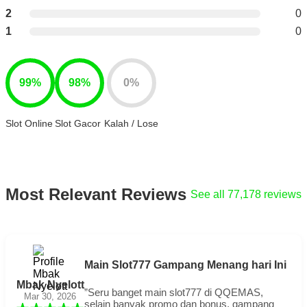
2
0
1
0
99%
98%
0%
Slot Online
Slot Gacor
Kalah / Lose
Most Relevant Reviews
See all 77,178 reviews
Main Slot777 Gampang Menang hari Ini
Mbak Nyelott
”Seru banget main slot777 di QQEMAS,
Mar 30, 2026
selain banyak promo dan bonus, gampang