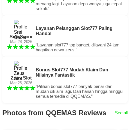
menang lagi. Layanan depo wdnya juga cepat
sekali.”
Layanan Pelanggan Slot777 Paling
Handal
Srei Gacor
Mar 28, 2026
“Layanan slot777 top banget, dilayani 24 jam
bagaikan dewa zeus.”
Bonus Slot777 Mudah Klaim Dan
Nilainya Fantastik
Zeus Slot
Mar 25, 2026
“Pilihan bonus slot777 banyak benar dan
mudah diklaim lagi. Dari harian hingga minggu
semua tersedia di QQEMAS.”
Photos from QQEMAS Reviews
See all