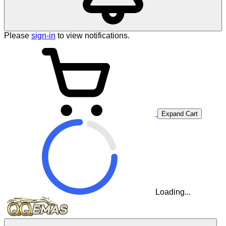
Please
sign-in
to view notifications.
Expand Cart
Loading...