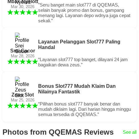
Mbak Nyelott
”Seru banget main slot777 di QQEMAS,
Mar 30, 2026
selain banyak promo dan bonus, gampang
menang lagi. Layanan depo wdnya juga cepat
sekali.”
Layanan Pelanggan Slot777 Paling
Handal
Srei Gacor
Mar 28, 2026
“Layanan slot777 top banget, dilayani 24 jam
bagaikan dewa zeus.”
Bonus Slot777 Mudah Klaim Dan
Nilainya Fantastik
Zeus Slot
Mar 25, 2026
“Pilihan bonus slot777 banyak benar dan
mudah diklaim lagi. Dari harian hingga minggu
semua tersedia di QQEMAS.”
Photos from QQEMAS Reviews
See all