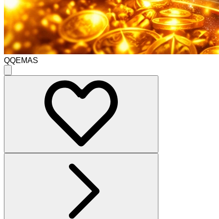
QQEMAS