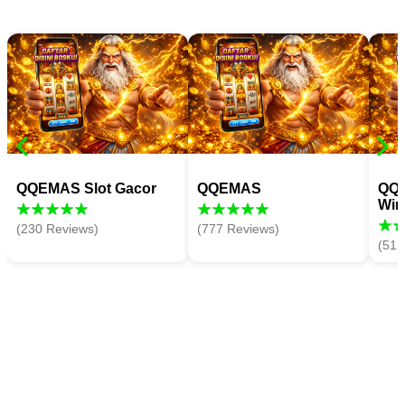
QQEMAS Slot Gacor
QQEMAS
QQE
Win
(230 Reviews)
(777 Reviews)
(512