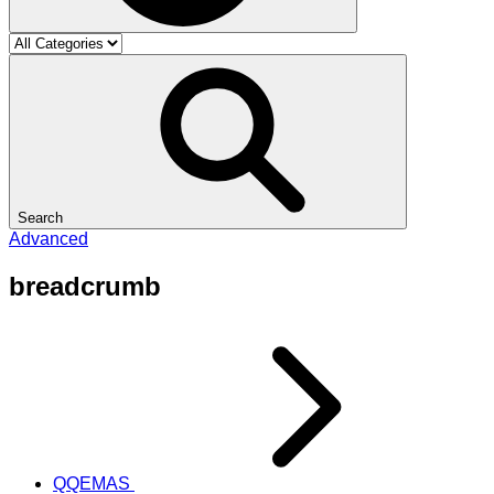
Search
Advanced
breadcrumb
QQEMAS