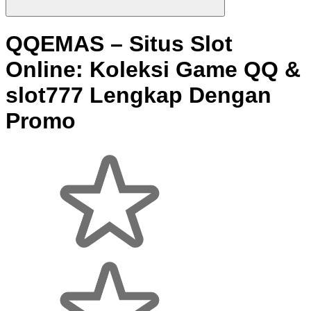
QQEMAS – Situs Slot
Online: Koleksi Game QQ &
slot777 Lengkap Dengan
Promo