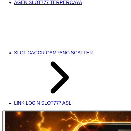
AGEN SLOT777 TERPERCAYA
SLOT GACOR GAMPANG SCATTER
LINK LOGIN SLOT777 ASLI