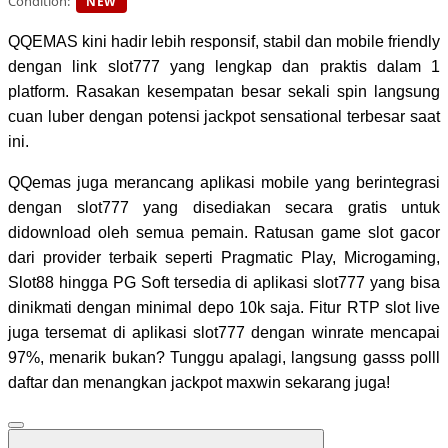
Condition:
NEW
QQEMAS kini hadir lebih responsif, stabil dan mobile friendly
dengan link slot777 yang lengkap dan praktis dalam 1
platform. Rasakan kesempatan besar sekali spin langsung
cuan luber dengan potensi jackpot sensational terbesar saat
ini.
QQemas juga merancang aplikasi mobile yang berintegrasi
dengan slot777 yang disediakan secara gratis untuk
didownload oleh semua pemain. Ratusan game slot gacor
dari provider terbaik seperti Pragmatic Play, Microgaming,
Slot88 hingga PG Soft tersedia di aplikasi slot777 yang bisa
dinikmati dengan minimal depo 10k saja. Fitur RTP slot live
juga tersemat di aplikasi slot777 dengan winrate mencapai
97%, menarik bukan? Tunggu apalagi, langsung gasss polll
daftar dan menangkan jackpot maxwin sekarang juga!