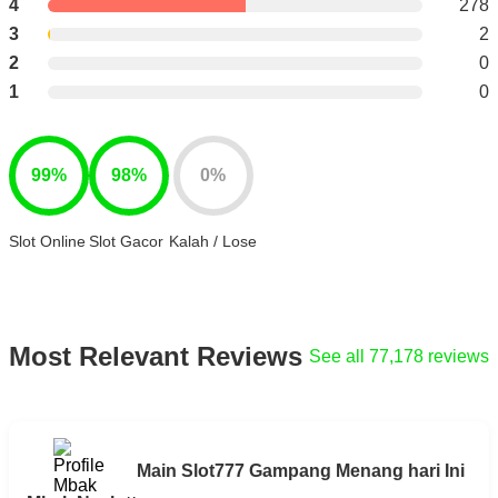
4
278
3
2
2
0
1
0
99%
98%
0%
Slot Online
Slot Gacor
Kalah / Lose
Most Relevant Reviews
See all 77,178 reviews
Main Slot777 Gampang Menang hari Ini