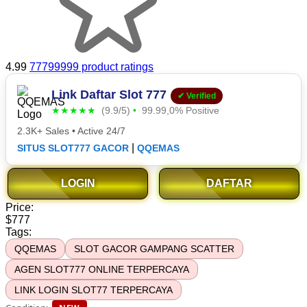
4.99
77799999 product ratings
Link Daftar Slot 777
✔ Verified
★★★★★
(9.9/5)
•
99.99,0% Positive
2.3K+ Sales
•
Active 24/7
|
SITUS SLOT777 GACOR
QQEMAS
LOGIN
DAFTAR
Price:
$777
Tags:
QQEMAS
SLOT GACOR GAMPANG SCATTER
AGEN SLOT777 ONLINE TERPERCAYA
LINK LOGIN SLOT77 TERPERCAYA