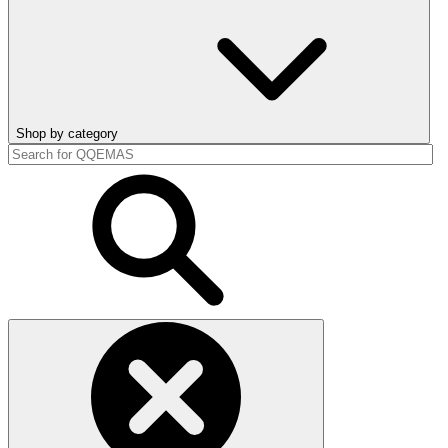
Shop by category