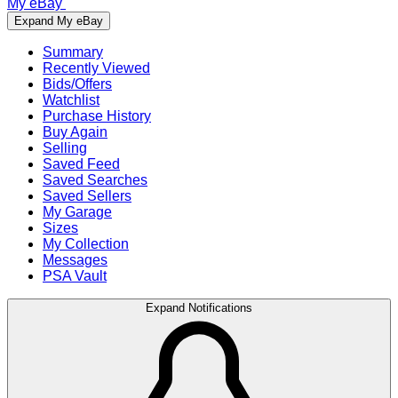
My eBay
Expand My eBay
Summary
Recently Viewed
Bids/Offers
Watchlist
Purchase History
Buy Again
Selling
Saved Feed
Saved Searches
Saved Sellers
My Garage
Sizes
My Collection
Messages
PSA Vault
Expand Notifications