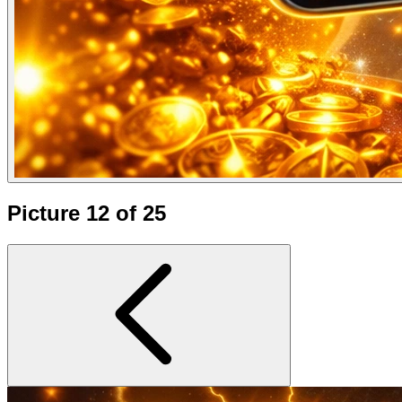
Picture 12 of 25