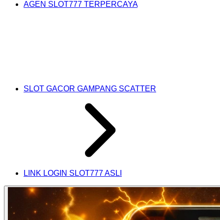
AGEN SLOT777 TERPERCAYA
SLOT GACOR GAMPANG SCATTER
LINK LOGIN SLOT777 ASLI