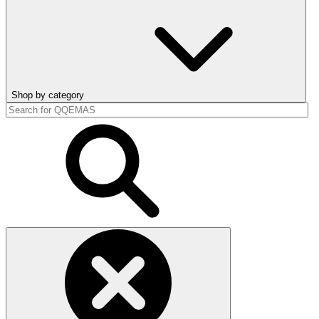
Shop by category