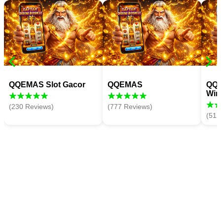
QQEMAS Slot Gacor
QQEMAS
QQE
Win
(230 Reviews)
(777 Reviews)
(512