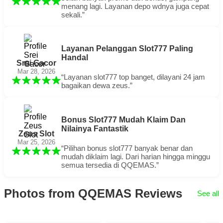
menang lagi. Layanan depo wdnya juga cepat
sekali.”
Layanan Pelanggan Slot777 Paling
Handal
Srei Gacor
Mar 28, 2026
“Layanan slot777 top banget, dilayani 24 jam
bagaikan dewa zeus.”
Bonus Slot777 Mudah Klaim Dan
Nilainya Fantastik
Zeus Slot
Mar 25, 2026
“Pilihan bonus slot777 banyak benar dan
mudah diklaim lagi. Dari harian hingga minggu
semua tersedia di QQEMAS.”
Photos from QQEMAS Reviews
See all