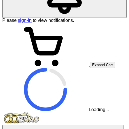
Please
sign-in
to view notifications.
Expand Cart
Loading...