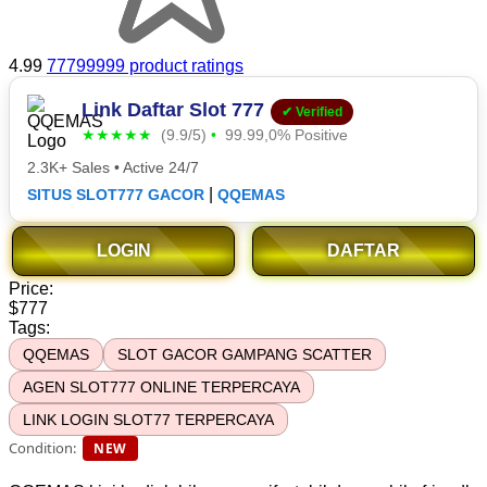
4.99
77799999 product ratings
Link Daftar Slot 777
✔ Verified
★★★★★
(9.9/5)
•
99.99,0% Positive
2.3K+ Sales
•
Active 24/7
|
SITUS SLOT777 GACOR
QQEMAS
LOGIN
DAFTAR
Price:
$777
Tags:
QQEMAS
SLOT GACOR GAMPANG SCATTER
AGEN SLOT777 ONLINE TERPERCAYA
LINK LOGIN SLOT77 TERPERCAYA
Condition:
NEW