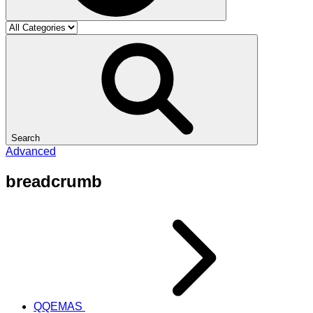
Search
Advanced
breadcrumb
QQEMAS