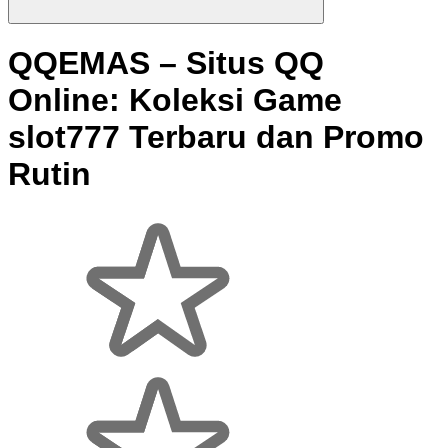
QQEMAS – Situs QQ
Online: Koleksi Game
slot777 Terbaru dan Promo
Rutin