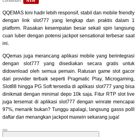
Condition:
NEW
QQEMAS kini hadir lebih responsif, stabil dan mobile friendly
dengan link slot777 yang lengkap dan praktis dalam 1
platform. Rasakan kesempatan besar sekali spin langsung
cuan luber dengan potensi jackpot sensational terbesar saat
ini.
QQemas juga merancang aplikasi mobile yang berintegrasi
dengan slot777 yang disediakan secara gratis untuk
didownload oleh semua pemain. Ratusan game slot gacor
dari provider terbaik seperti Pragmatic Play, Microgaming,
Slot88 hingga PG Soft tersedia di aplikasi slot777 yang bisa
dinikmati dengan minimal depo 10k saja. Fitur RTP slot live
juga tersemat di aplikasi slot777 dengan winrate mencapai
97%, menarik bukan? Tunggu apalagi, langsung gasss polll
daftar dan menangkan jackpot maxwin sekarang juga!