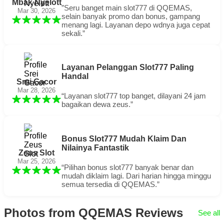
Mbak Nyelott
”Seru banget main slot777 di QQEMAS,
Mar 30, 2026
selain banyak promo dan bonus, gampang
menang lagi. Layanan depo wdnya juga cepat
sekali.”
Layanan Pelanggan Slot777 Paling
Handal
Srei Gacor
Mar 28, 2026
“Layanan slot777 top banget, dilayani 24 jam
bagaikan dewa zeus.”
Bonus Slot777 Mudah Klaim Dan
Nilainya Fantastik
Zeus Slot
Mar 25, 2026
“Pilihan bonus slot777 banyak benar dan
mudah diklaim lagi. Dari harian hingga minggu
semua tersedia di QQEMAS.”
Photos from QQEMAS Reviews
See all