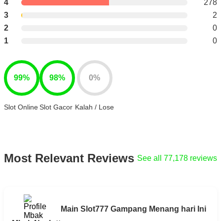
4
278
3
2
2
0
1
0
99%
98%
0%
Slot Online
Slot Gacor
Kalah / Lose
Most Relevant Reviews
See all 77,178 reviews
Main Slot777 Gampang Menang hari Ini