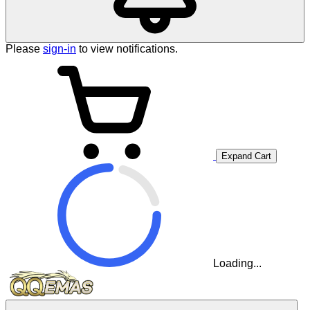
Please
sign-in
to view notifications.
Expand Cart
Loading...