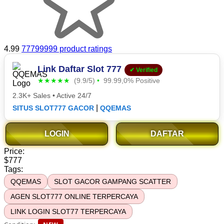
4.99
77799999 product ratings
Link Daftar Slot 777
✔ Verified
★★★★★
(9.9/5)
•
99.99,0% Positive
2.3K+ Sales
•
Active 24/7
|
SITUS SLOT777 GACOR
QQEMAS
LOGIN
DAFTAR
Price:
$777
Tags:
QQEMAS
SLOT GACOR GAMPANG SCATTER
AGEN SLOT777 ONLINE TERPERCAYA
LINK LOGIN SLOT77 TERPERCAYA