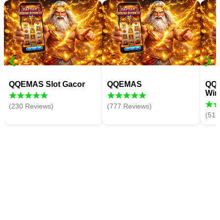
QQEMAS Slot Gacor
QQEMAS
QQE
Win
(230 Reviews)
(777 Reviews)
(512