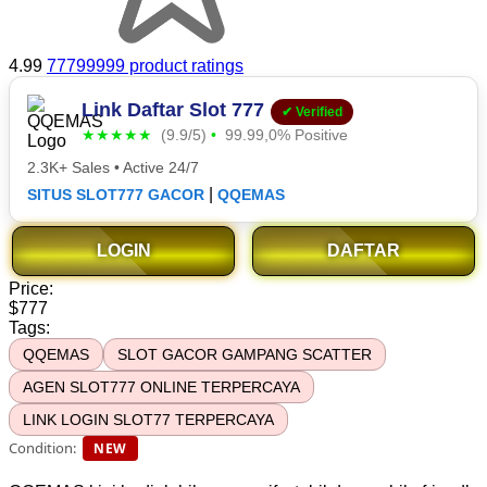
4.99
77799999 product ratings
Link Daftar Slot 777
✔ Verified
★★★★★
(9.9/5)
•
99.99,0% Positive
2.3K+ Sales
•
Active 24/7
|
SITUS SLOT777 GACOR
QQEMAS
LOGIN
DAFTAR
Price:
$777
Tags:
QQEMAS
SLOT GACOR GAMPANG SCATTER
AGEN SLOT777 ONLINE TERPERCAYA
LINK LOGIN SLOT77 TERPERCAYA
Condition:
NEW