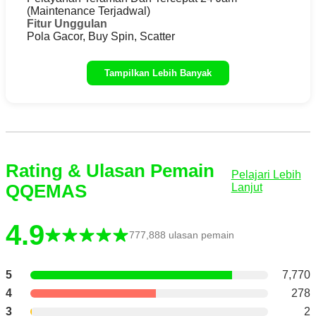
(Maintenance Terjadwal)
Fitur Unggulan
Pola Gacor, Buy Spin, Scatter
Tampilkan Lebih Banyak
Rating & Ulasan Pemain
Pelajari Lebih
QQEMAS
Lanjut
4.9
777,888 ulasan pemain
5
7,770
4
278
3
2