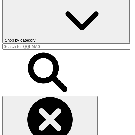
Shop by category