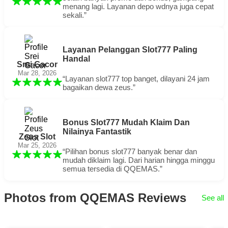
menang lagi. Layanan depo wdnya juga cepat
sekali.”
Layanan Pelanggan Slot777 Paling
Handal
Srei Gacor
Mar 28, 2026
“Layanan slot777 top banget, dilayani 24 jam
bagaikan dewa zeus.”
Bonus Slot777 Mudah Klaim Dan
Nilainya Fantastik
Zeus Slot
Mar 25, 2026
“Pilihan bonus slot777 banyak benar dan
mudah diklaim lagi. Dari harian hingga minggu
semua tersedia di QQEMAS.”
Photos from QQEMAS Reviews
See all