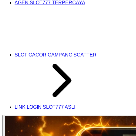
AGEN SLOT777 TERPERCAYA
SLOT GACOR GAMPANG SCATTER
LINK LOGIN SLOT777 ASLI