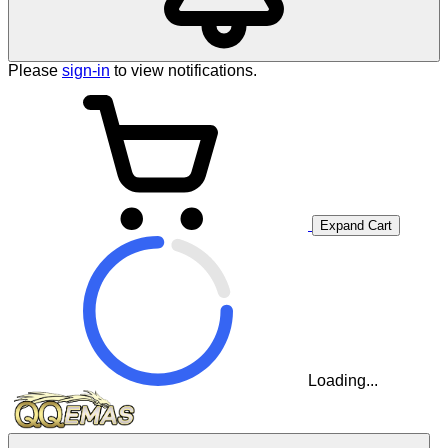
Please
sign-in
to view notifications.
Expand Cart
Loading...