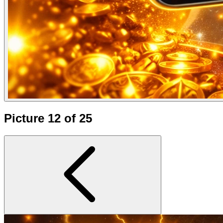
Picture 12 of 25