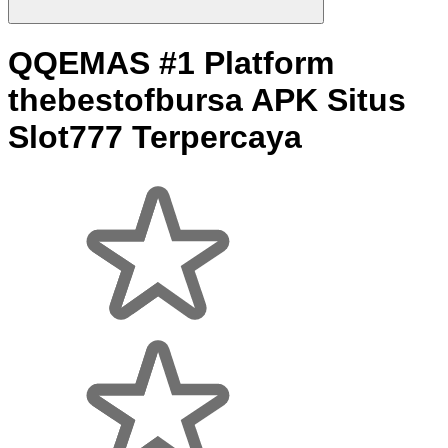
QQEMAS #1 Platform
thebestofbursa APK Situs
Slot777 Terpercaya