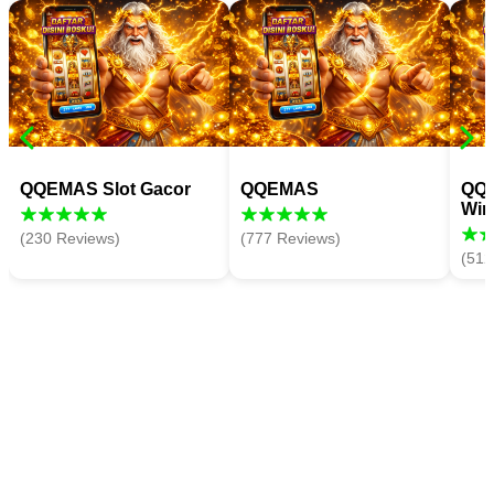
QQEMAS Slot Gacor
QQEMAS
QQE
Win
(230 Reviews)
(777 Reviews)
(512