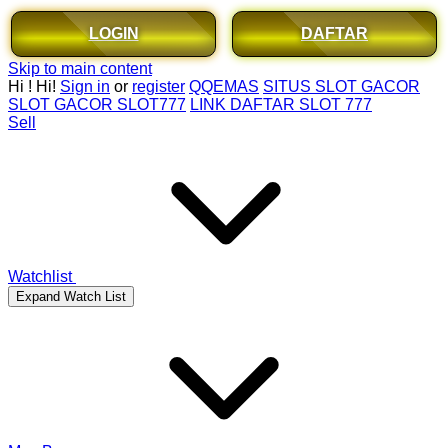
LOGIN
DAFTAR
Skip to main content
Hi
!
Hi!
Sign in
or
register
QQEMAS
SITUS SLOT GACOR
SLOT GACOR SLOT777
LINK DAFTAR SLOT 777
Sell
Watchlist
Expand Watch List