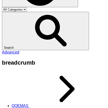
Search
Advanced
breadcrumb
QQEMAS