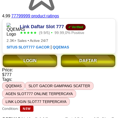
4.99
77799999 product ratings
Link Daftar Slot 777
✔ Verified
★★★★★
(9.9/5)
•
99.99,0% Positive
2.3K+ Sales
•
Active 24/7
|
SITUS SLOT777 GACOR
QQEMAS
LOGIN
DAFTAR
Price:
$777
Tags:
QQEMAS
SLOT GACOR GAMPANG SCATTER
AGEN SLOT777 ONLINE TERPERCAYA
LINK LOGIN SLOT77 TERPERCAYA
Condition:
NEW