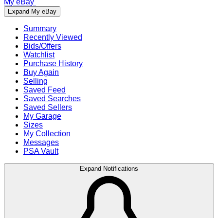
My eBay
Expand My eBay
Summary
Recently Viewed
Bids/Offers
Watchlist
Purchase History
Buy Again
Selling
Saved Feed
Saved Searches
Saved Sellers
My Garage
Sizes
My Collection
Messages
PSA Vault
Expand Notifications