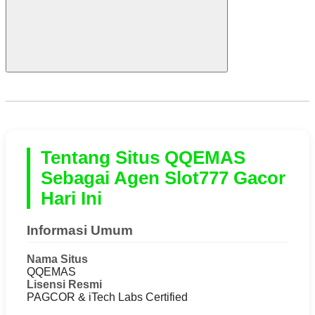
Tentang Situs QQEMAS
Sebagai Agen Slot777 Gacor
Hari Ini
Informasi Umum
Nama Situs
QQEMAS
Lisensi Resmi
PAGCOR & iTech Labs Certified