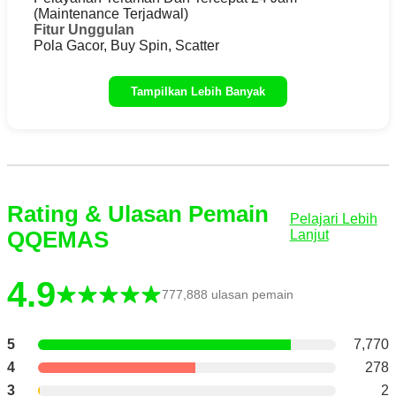
(Maintenance Terjadwal)
Fitur Unggulan
Pola Gacor, Buy Spin, Scatter
Tampilkan Lebih Banyak
Rating & Ulasan Pemain
Pelajari Lebih
QQEMAS
Lanjut
4.9
777,888 ulasan pemain
5
7,770
4
278
3
2