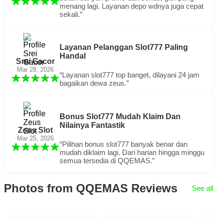
menang lagi. Layanan depo wdnya juga cepat
sekali.”
Layanan Pelanggan Slot777 Paling
Handal
Srei Gacor
Mar 28, 2026
“Layanan slot777 top banget, dilayani 24 jam
bagaikan dewa zeus.”
Bonus Slot777 Mudah Klaim Dan
Nilainya Fantastik
Zeus Slot
Mar 25, 2026
“Pilihan bonus slot777 banyak benar dan
mudah diklaim lagi. Dari harian hingga minggu
semua tersedia di QQEMAS.”
Photos from QQEMAS Reviews
See all