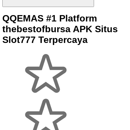
QQEMAS #1 Platform
thebestofbursa APK Situs
Slot777 Terpercaya