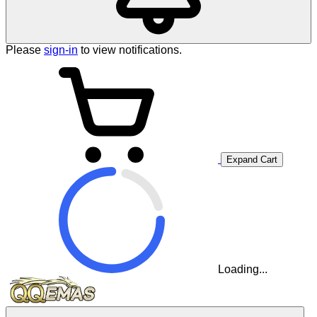
Please
sign-in
to view notifications.
Expand Cart
Loading...