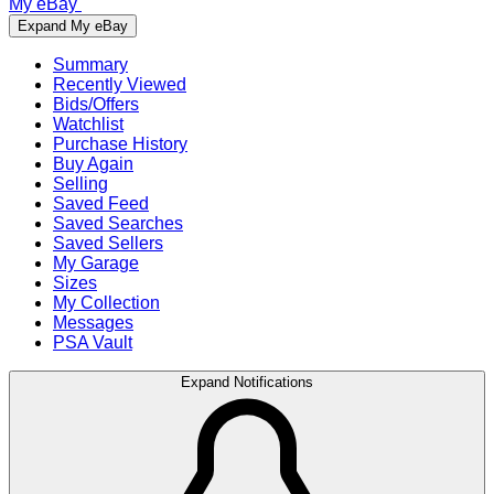
My eBay
Expand My eBay
Summary
Recently Viewed
Bids/Offers
Watchlist
Purchase History
Buy Again
Selling
Saved Feed
Saved Searches
Saved Sellers
My Garage
Sizes
My Collection
Messages
PSA Vault
Expand Notifications