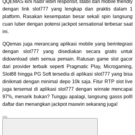
QQEMAS kini hadir lebih responsif, stabil dan mobile friendly
dengan link slot777 yang lengkap dan praktis dalam 1
platform. Rasakan kesempatan besar sekali spin langsung
cuan luber dengan potensi jackpot sensational terbesar saat
ini.
QQemas juga merancang aplikasi mobile yang berintegrasi
dengan slot777 yang disediakan secara gratis untuk
didownload oleh semua pemain. Ratusan game slot gacor
dari provider terbaik seperti Pragmatic Play, Microgaming,
Slot88 hingga PG Soft tersedia di aplikasi slot777 yang bisa
dinikmati dengan minimal depo 10k saja. Fitur RTP slot live
juga tersemat di aplikasi slot777 dengan winrate mencapai
97%, menarik bukan? Tunggu apalagi, langsung gasss polll
daftar dan menangkan jackpot maxwin sekarang juga!