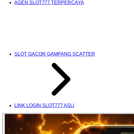
AGEN SLOT777 TERPERCAYA
SLOT GACOR GAMPANG SCATTER
LINK LOGIN SLOT777 ASLI