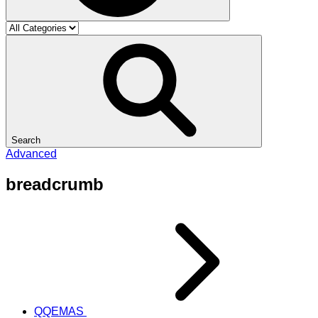
Search
Advanced
breadcrumb
QQEMAS