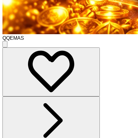
QQEMAS