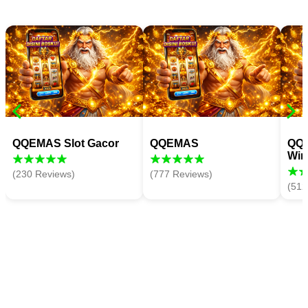
QQEMAS Slot Gacor
QQEMAS
QQE
Win
(230 Reviews)
(777 Reviews)
(512