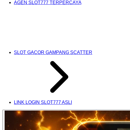
AGEN SLOT777 TERPERCAYA
SLOT GACOR GAMPANG SCATTER
LINK LOGIN SLOT777 ASLI