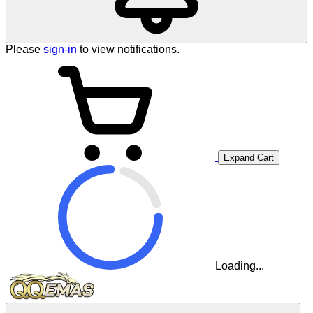
Please
sign-in
to view notifications.
Expand Cart
Loading...