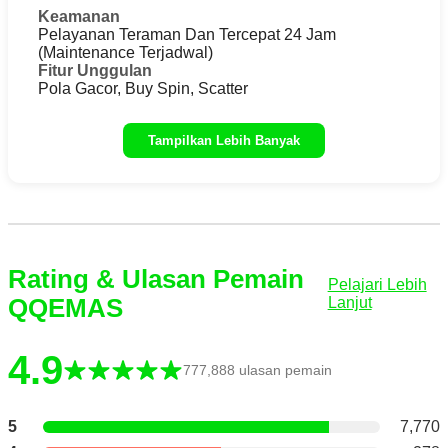
Keamanan
Pelayanan Teraman Dan Tercepat 24 Jam
(Maintenance Terjadwal)
Fitur Unggulan
Pola Gacor, Buy Spin, Scatter
Tampilkan Lebih Banyak
Rating & Ulasan Pemain
Pelajari Lebih
QQEMAS
Lanjut
4.9
777,888 ulasan pemain
5
7,770