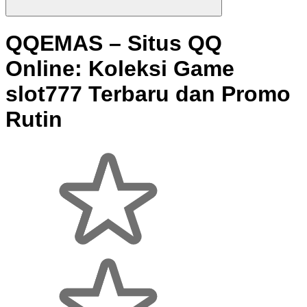
QQEMAS – Situs QQ
Online: Koleksi Game
slot777 Terbaru dan Promo
Rutin