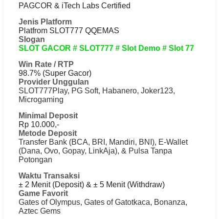
PAGCOR & iTech Labs Certified
Jenis Platform
Platfrom SLOT777 QQEMAS
Slogan
SLOT GACOR # SLOT777 # Slot Demo # Slot 77
Win Rate / RTP
98.7% (Super Gacor)
Provider Unggulan
SLOT777Play, PG Soft, Habanero, Joker123,
Microgaming
Minimal Deposit
Rp 10.000,-
Metode Deposit
Transfer Bank (BCA, BRI, Mandiri, BNI), E-Wallet
(Dana, Ovo, Gopay, LinkAja), & Pulsa Tanpa
Potongan
Waktu Transaksi
± 2 Menit (Deposit) & ± 5 Menit (Withdraw)
Game Favorit
Gates of Olympus, Gates of Gatotkaca, Bonanza,
Aztec Gems